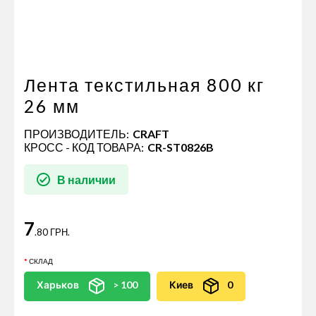
Пневматические соединения
Запчасти
Инструменты
Оснащение прицепов
Лента текстильная 800 кг
Автономное отопление и
26 мм
кондиционировани
ПРОИЗВОДИТЕЛЬ:
CRAFT
Стяжные ремни и тросы
КРОСС - КОД ТОВАРА:
CR-ST0826B
В наличии
7
.80 ГРН.
СКЛАД
Харьков
> 100
Киев
0