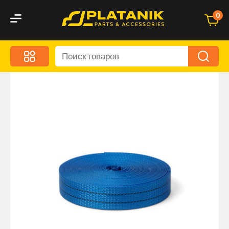
0
Меню
Акционные предложения
Дорожные аксессуары
Дорожная кухня
Автохимия и уход
Оптика и светотехника
Брызговики
Запчасти кузова и зеркала
Малый коммерческий транспорт
Маркировочные знаки и светоотражатели