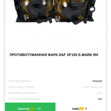
ПРОТИВОТУМАННАЯ ФАРА DAF XF105 E-MARK RH
ПРОИЗВОДИТЕЛЬ:
TANGDE
КРОСС-КОД ТОВАРА:
TD01-61-007AR
МИНИМАЛЬНЫЙ ЗАКАЗ:
1 ШТ.
СТРАНА ПРОИЗВОДСТВА:
N/A
> 10
9
ХАРЬКОВ
КИЕВ