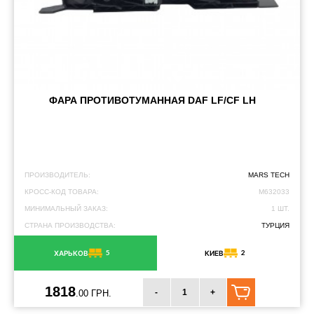
ФАРА ПРОТИВОТУМАННАЯ DAF LF/CF LH
ПРОИЗВОДИТЕЛЬ:
MARS TECH
КРОСС-КОД ТОВАРА:
M632033
МИНИМАЛЬНЫЙ ЗАКАЗ:
1 ШТ.
СТРАНА ПРОИЗВОДСТВА:
ТУРЦИЯ
5
2
ХАРЬКОВ
КИЕВ
1818
-
+
.00 ГРН.