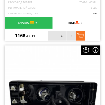
КРОСС-КОД ТОВАРА:
TD01-61-003AL
МИНИМАЛЬНЫЙ ЗАКАЗ:
1 ШТ.
СТРАНА ПРОИЗВОДСТВА:
N/A
4
0
ХАРЬКОВ
КИЕВ
1166
-
+
.40 ГРН.