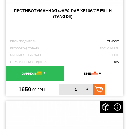
ПРОТИВОТУМАННАЯ ФАРА DAF XF106/CF E6 LH
(TANGDE)
ПРОИЗВОДИТЕЛЬ:
TANGDE
КРОСС-КОД ТОВАРА:
TD01-61-022L
МИНИМАЛЬНЫЙ ЗАКАЗ:
1 ШТ.
СТРАНА ПРОИЗВОДСТВА:
N/A
2
0
ХАРЬКОВ
КИЕВ
1650
-
+
.00 ГРН.