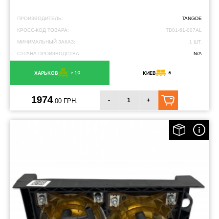
ПРОИЗВОДИТЕЛЬ:
TANGDE
КРОСС-КОД ТОВАРА:
TD01-61-007AL
МИНИМАЛЬНЫЙ ЗАКАЗ:
1 ШТ.
СТРАНА ПРОИЗВОДСТВА:
N/A
> 10
6
ХАРЬКОВ
КИЕВ
1974
-
+
.00 ГРН.