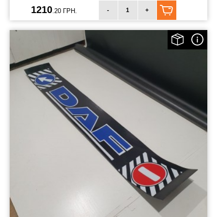
1210
-
+
.20 ГРН.