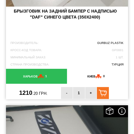
БРЫЗГОВИК НА ЗАДНИЙ БАМПЕР С НАДПИСЬЮ
"DAF" СИНЕГО ЦВЕТА (350Х2400)
ПРОИЗВОДИТЕЛЬ:
GURBUZ PLASTIK
КРОСС-КОД ТОВАРА:
GP0881
МИНИМАЛЬНЫЙ ЗАКАЗ:
1 ШТ.
СТРАНА ПРОИЗВОДСТВА:
ТУРЦИЯ
1
0
ХАРЬКОВ
КИЕВ
1210
-
+
.20 ГРН.