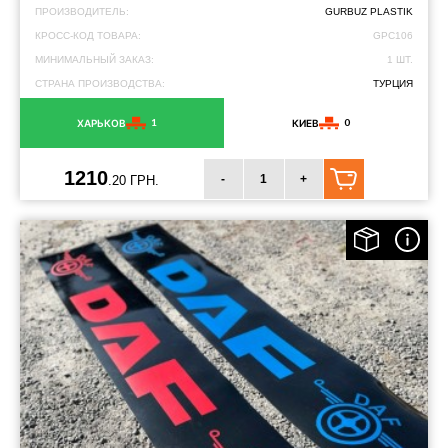
ПРОИЗВОДИТЕЛЬ:
GURBUZ PLASTIK
КРОСС-КОД ТОВАРА:
GPC106
МИНИМАЛЬНЫЙ ЗАКАЗ:
1 ШТ.
СТРАНА ПРОИЗВОДСТВА:
ТУРЦИЯ
1
0
ХАРЬКОВ
КИЕВ
1210
-
+
.20 ГРН.