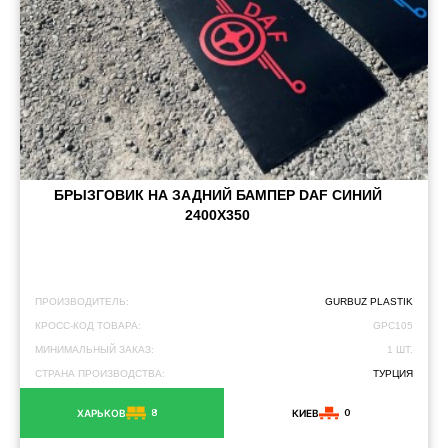
БРЫЗГОВИК НА ЗАДНИЙ БАМПЕР DAF СИНИЙ
2400Х350
ПРОИЗВОДИТЕЛЬ:
GURBUZ PLASTIK
КРОСС-КОД ТОВАРА:
GPC105
МИНИМАЛЬНЫЙ ЗАКАЗ:
1 ШТ.
СТРАНА ПРОИЗВОДСТВА:
ТУРЦИЯ
8
0
ХАРЬКОВ
КИЕВ