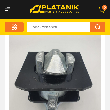
0
Меню
Акционные предложения
Дорожные аксессуары
Дорожная кухня
Автохимия и уход
Оптика и светотехника
Брызговики
Запчасти кузова и зеркала
Малый коммерческий транспорт
Маркировочные знаки и светоотражатели