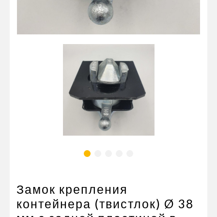
Пневматические соединения
Запчасти
Инструменты
Оснащение прицепов
Автономное отопление и
кондиционировани
Стяжные ремни и тросы
Замок крепления
контейнера (твистлок) Ø 38