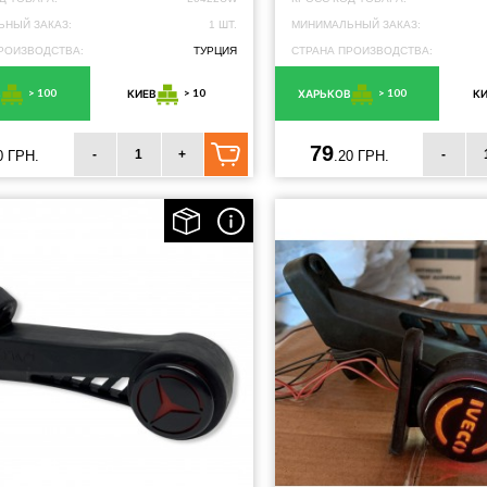
НЫЙ ЗАКАЗ:
1 ШТ.
МИНИМАЛЬНЫЙ ЗАКАЗ:
РОИЗВОДСТВА:
ТУРЦИЯ
СТРАНА ПРОИЗВОДСТВА:
> 100
> 10
> 100
В
КИЕВ
ХАРЬКОВ
К
79
-
+
-
0 ГРН.
.20 ГРН.