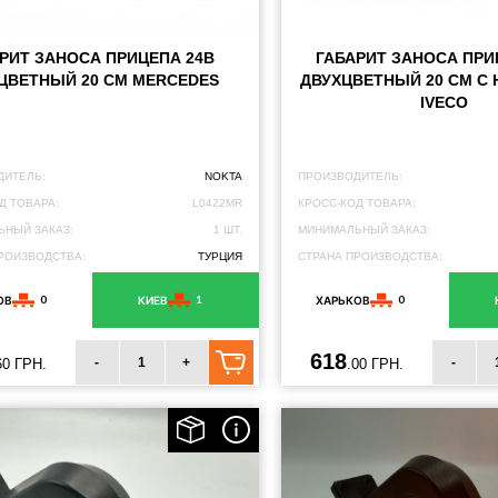
РИТ ЗАНОСА ПРИЦЕПА 24В
ГАБАРИТ ЗАНОСА ПРИ
ЦВЕТНЫЙ 20 СМ MERCEDES
ДВУХЦВЕТНЫЙ 20 СМ С
IVECO
ДИТЕЛЬ:
NOKTA
ПРОИЗВОДИТЕЛЬ:
Д ТОВАРА:
L0422MR
КРОСС-КОД ТОВАРА:
НЫЙ ЗАКАЗ:
1 ШТ.
МИНИМАЛЬНЫЙ ЗАКАЗ:
РОИЗВОДСТВА:
ТУРЦИЯ
СТРАНА ПРОИЗВОДСТВА:
0
1
0
ОВ
КИЕВ
ХАРЬКОВ
618
-
+
-
60 ГРН.
.00 ГРН.