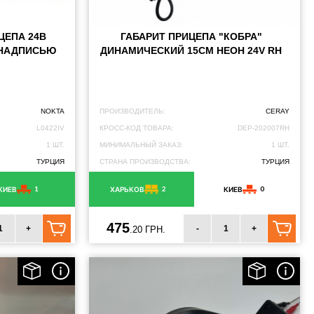
ЦЕПА 24В
ГАБАРИТ ПРИЦЕПА "КОБРА"
 НАДПИСЬЮ
ДИНАМИЧЕСКИЙ 15СМ НЕОН 24V RH
NOKTA
ПРОИЗВОДИТЕЛЬ:
CERAY
L0422IV
КРОСС-КОД ТОВАРА:
DEP-202007RH
1 ШТ.
МИНИМАЛЬНЫЙ ЗАКАЗ:
1 ШТ.
ТУРЦИЯ
СТРАНА ПРОИЗВОДСТВА:
ТУРЦИЯ
1
2
0
КИЕВ
ХАРЬКОВ
КИЕВ
475
+
-
+
.20 ГРН.