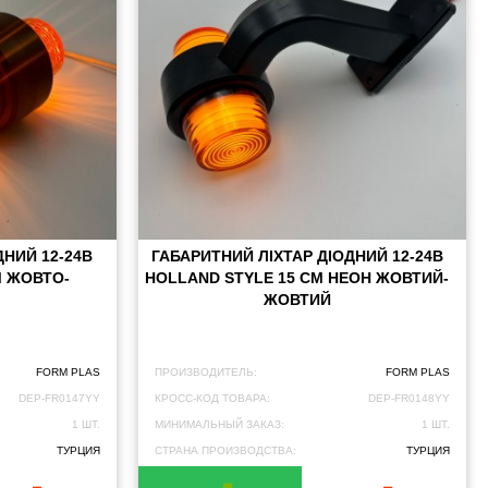
ДНИЙ 12-24В
ГАБАРИТНИЙ ЛІХТАР ДІОДНИЙ 12-24В
М ЖОВТО-
HOLLAND STYLE 15 СМ НЕОН ЖОВТИЙ-
ЖОВТИЙ
FORM PLAS
ПРОИЗВОДИТЕЛЬ:
FORM PLAS
DEP-FR0147YY
КРОСС-КОД ТОВАРА:
DEP-FR0148YY
1 ШТ.
МИНИМАЛЬНЫЙ ЗАКАЗ:
1 ШТ.
ТУРЦИЯ
СТРАНА ПРОИЗВОДСТВА:
ТУРЦИЯ