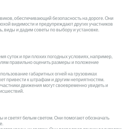
овиков, обеспечивающий безопасность на дороге. Они
лохой видимости и предупреждают других участников
ь, виды и дадим советы по выбору и установке.
мя суток и при плохих погодных условиях, например,
телям правильно оценить размеры и положение
спользование габаритных огней на грузовиках
ет привести к штрафам и другим неприятностям.
участники движения могут своевременно увидеть и
оисшествий.
 и светят белым светом. Они помогают обозначать
е.