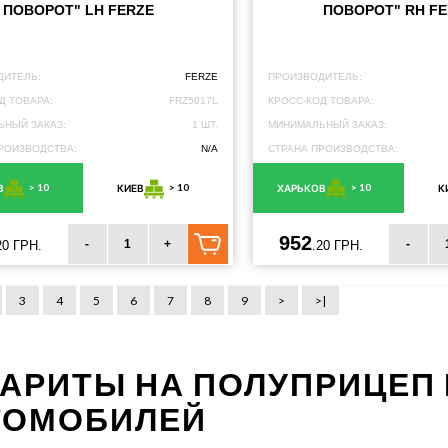
ПОВОРОТ" LH FERZE
ПОВОРОТ" RH F
ДИТЕЛЬ:
FERZE
ПРОИЗВОДИТЕЛЬ:
Д ТОВАРА:
FRZ5017L
КРОСС-КОД ТОВАРА:
НЫЙ ЗАКАЗ:
1 ШТ.
МИНИМАЛЬНЫЙ ЗАКАЗ:
РОИЗВОДСТВА:
N/A
СТРАНА ПРОИЗВОДСТВА:
> 10
> 10
> 10
В
КИЕВ
ХАРЬКОВ
К
952
-
+
-
20 ГРН.
.20 ГРН.
3
4
5
6
7
8
9
>
>|
БАРИТЫ НА ПОЛУПРИЦЕП
ТОМОБИЛЕЙ