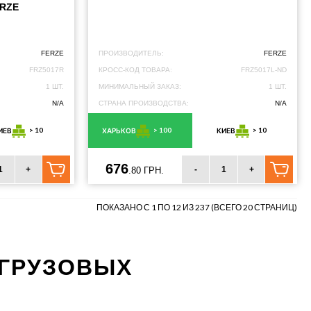
ERZE
FERZE
ПРОИЗВОДИТЕЛЬ:
FERZE
FRZ5017R
КРОСС-КОД ТОВАРА:
FRZ5017L-ND
1 ШТ.
МИНИМАЛЬНЫЙ ЗАКАЗ:
1 ШТ.
N/A
СТРАНА ПРОИЗВОДСТВА:
N/A
> 10
> 100
> 10
ИЕВ
ХАРЬКОВ
КИЕВ
676
+
-
+
.80 ГРН.
ПОКАЗАНО С 1 ПО 12 ИЗ 237 (ВСЕГО 20 СТРАНИЦ)
 ГРУЗОВЫХ