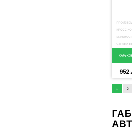
ПРОИЗВО
КРОСС-КО
МИНИМАЛЬ
СТРАНА П
ХАРЬКО
952
.
1
2
ГА
АВ