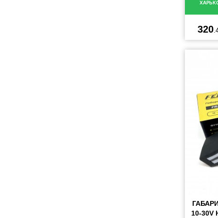
ХАРЬК
320
.
ГАБАР
10-30V