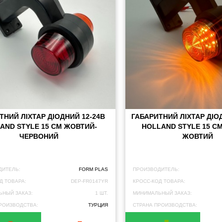
ТНИЙ ЛІХТАР ДІОДНИЙ 12-24В
ГАБАРИТНИЙ ЛІХТАР ДІО
AND STYLE 15 СМ ЖОВТИЙ-
HOLLAND STYLE 15 С
ЧЕРВОНИЙ
ЖОВТИЙ
ДИТЕЛЬ:
FORM PLAS
ПРОИЗВОДИТЕЛЬ:
Д ТОВАРА:
DEP-FR0147YR
КРОСС-КОД ТОВАРА:
НЫЙ ЗАКАЗ:
1 ШТ.
МИНИМАЛЬНЫЙ ЗАКАЗ:
РОИЗВОДСТВА:
ТУРЦИЯ
СТРАНА ПРОИЗВОДСТВА: