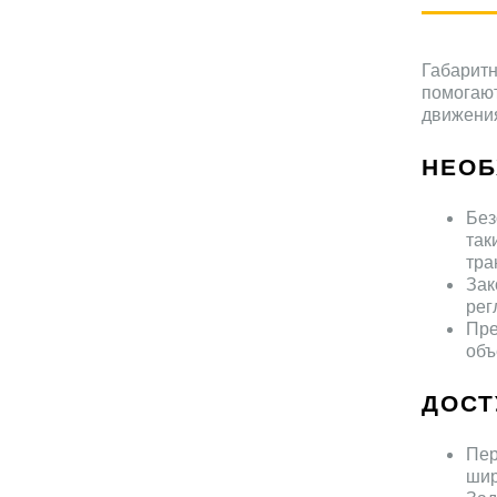
Габаритн
помогают
движения
НЕОБ
Без
так
тра
Зак
рег
Пре
объ
ДОСТ
Пер
шир