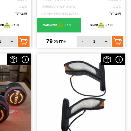
1 ШТ.
МИНИМАЛЬНЫЙ ЗАКАЗ:
1 ШТ.
ТУРЦИЯ
СТРАНА ПРОИЗВОДСТВА:
ТУРЦИЯ
> 100
> 100
> 100
ИЕВ
ХАРЬКОВ
КИЕВ
79
+
-
+
.20 ГРН.