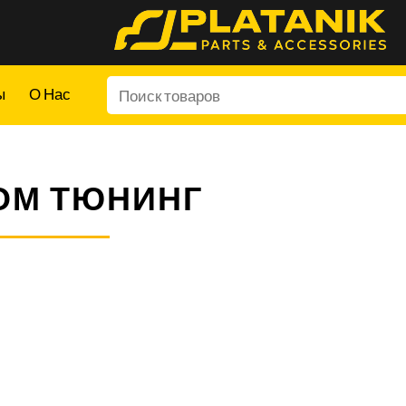
ы
О Нас
ОМ ТЮНИНГ