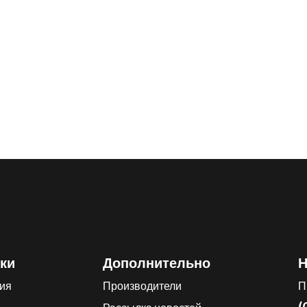
ки
Дополнительно
Н
ия
Производители
П
(