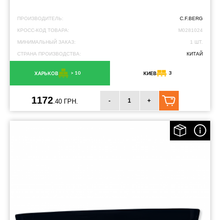
ПРОИЗВОДИТЕЛЬ:
C.F.BERG
КРОСС-КОД ТОВАРА:
M0281024
МИНИМАЛЬНЫЙ ЗАКАЗ:
1 ШТ.
СТРАНА ПРОИЗВОДСТВА:
КИТАЙ
> 10
3
ХАРЬКОВ
КИЕВ
1172
-
+
.40 ГРН.