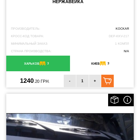
НЕРЖАВЕЙКА
ПРОИЗВОДИТЕЛЬ:
KOCKAR
КРОСС-КОД ТОВАРА:
DEP-KKV-217
МИНИМАЛЬНЫЙ ЗАКАЗ:
1 КОМПЛ
СТРАНА ПРОИЗВОДСТВА:
N/A
3
3
ХАРЬКОВ
КИЕВ
1240
-
+
.20 ГРН.