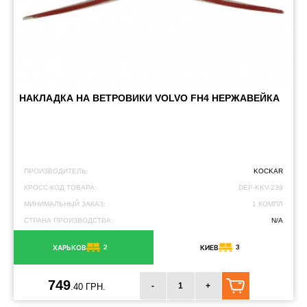
НАКЛАДКА НА ВЕТРОВИКИ VOLVO FH4 ​​НЕРЖАВЕЙКА
ПРОИЗВОДИТЕЛЬ:
KOCKAR
КРОСС-КОД ТОВАРА:
DEP-KKV-239
МИНИМАЛЬНЫЙ ЗАКАЗ:
1 КОМПЛ
СТРАНА ПРОИЗВОДСТВА:
N/A
2
3
ХАРЬКОВ
КИЕВ
749
-
+
.40 ГРН.