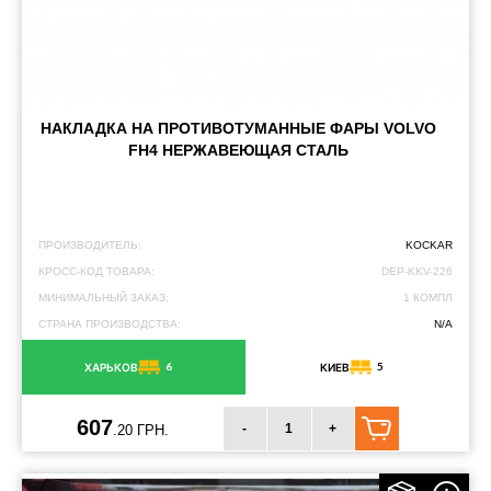
НАКЛАДКА НА ПРОТИВОТУМАННЫЕ ФАРЫ VOLVO
FH4 ​​НЕРЖАВЕЮЩАЯ СТАЛЬ
ПРОИЗВОДИТЕЛЬ:
KOCKAR
КРОСС-КОД ТОВАРА:
DEP-KKV-226
МИНИМАЛЬНЫЙ ЗАКАЗ:
1 КОМПЛ
СТРАНА ПРОИЗВОДСТВА:
N/A
6
5
ХАРЬКОВ
КИЕВ
607
-
+
.20 ГРН.