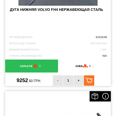
ДУГА НИЖНЯЯ VOLVO FH4 ​​НЕРЖАВЕЮЩАЯ СТАЛЬ
ПРОИЗВОДИТЕЛЬ:
KOCKAR
КРОСС-КОД ТОВАРА:
DEP-KKV205
МИНИМАЛЬНЫЙ ЗАКАЗ:
1 ШТ.
СТРАНА ПРОИЗВОДСТВА:
N/A
1
1
ХАРЬКОВ
КИЕВ
9252
-
+
.60 ГРН.