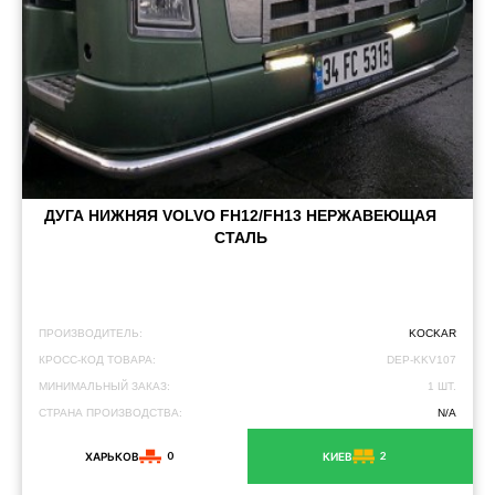
ДУГА НИЖНЯЯ VOLVO FH12/FH13 НЕРЖАВЕЮЩАЯ
СТАЛЬ
ПРОИЗВОДИТЕЛЬ:
KOCKAR
КРОСС-КОД ТОВАРА:
DEP-KKV107
МИНИМАЛЬНЫЙ ЗАКАЗ:
1 ШТ.
СТРАНА ПРОИЗВОДСТВА:
N/A
0
2
ХАРЬКОВ
КИЕВ