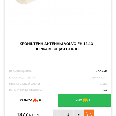
КРОНШТЕЙН АНТЕННЫ VOLVO FH 12-13
НЕРЖАВЕЮЩАЯ СТАЛЬ
ПРОИЗВОДИТЕЛЬ:
KOCKAR
КРОСС-КОД ТОВАРА:
DEP-KKV147
МИНИМАЛЬНЫЙ ЗАКАЗ:
1 ШТ.
СТРАНА ПРОИЗВОДСТВА:
N/A
0
2
ХАРЬКОВ
КИЕВ
1377
-
+
.60 ГРН.