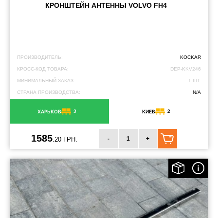
КРОНШТЕЙН АНТЕННЫ VOLVO FH4
ПРОИЗВОДИТЕЛЬ:
KOCKAR
КРОСС-КОД ТОВАРА:
DEP-KKV246
МИНИМАЛЬНЫЙ ЗАКАЗ:
1 ШТ.
СТРАНА ПРОИЗВОДСТВА:
N/A
3
2
ХАРЬКОВ
КИЕВ
1585
-
+
.20 ГРН.