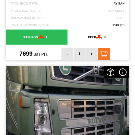
ПРОИЗВОДИТЕЛЬ:
AY-SAN
КРОСС-КОД ТОВАРА:
DEP-SB013
МИНИМАЛЬНЫЙ ЗАКАЗ:
1 ШТ.
СТРАНА ПРОИЗВОДСТВА:
ТУРЦИЯ
1
0
ХАРЬКОВ
КИЕВ
7699
-
+
.80 ГРН.