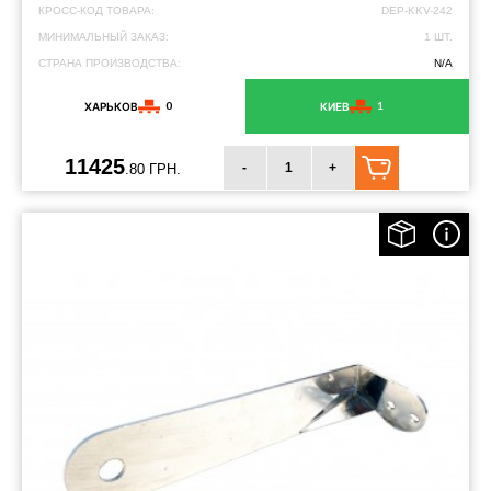
КРОСС-КОД ТОВАРА:
DEP-KKV-242
МИНИМАЛЬНЫЙ ЗАКАЗ:
1 ШТ.
СТРАНА ПРОИЗВОДСТВА:
N/A
0
1
ХАРЬКОВ
КИЕВ
11425
-
+
.80 ГРН.