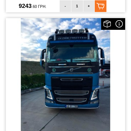
9243
-
+
.60 ГРН.