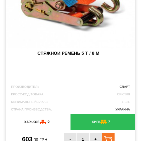
СТЯЖНОЙ РЕМЕНЬ 5 Т / 8 М
ПРОИЗВОДИТЕЛЬ:
CRAFT
КРОСС-КОД ТОВАРА:
CR-0508
МИНИМАЛЬНЫЙ ЗАКАЗ:
1 ШТ.
СТРАНА ПРОИЗВОДСТВА:
УКРАИНА
0
7
ХАРЬКОВ
КИЕВ
603
-
+
.00 ГРН.