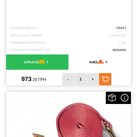
ПРОИЗВОДИТЕЛЬ:
CRAFT
КРОСС-КОД ТОВАРА:
CR-0512E5
МИНИМАЛЬНЫЙ ЗАКАЗ:
1 ШТ.
СТРАНА ПРОИЗВОДСТВА:
УКРАИНА
3
0
ХАРЬКОВ
КИЕВ
973
-
+
.20 ГРН.