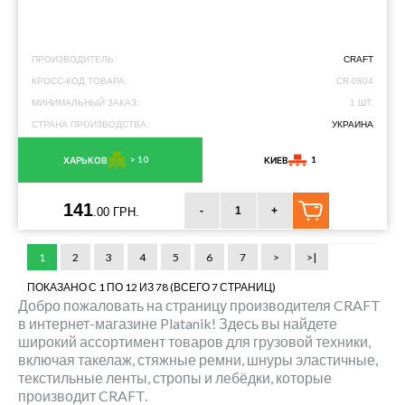
ПРОИЗВОДИТЕЛЬ:
CRAFT
КРОСС-КОД ТОВАРА:
CR-0804
МИНИМАЛЬНЫЙ ЗАКАЗ:
1 ШТ.
СТРАНА ПРОИЗВОДСТВА:
УКРАИНА
> 10
1
ХАРЬКОВ
КИЕВ
141
-
+
.00 ГРН.
1
2
3
4
5
6
7
>
>|
ПОКАЗАНО С 1 ПО 12 ИЗ 78 (ВСЕГО 7 СТРАНИЦ)
Добро пожаловать на страницу производителя CRAFT
в интернет-магазине Platanik! Здесь вы найдете
широкий ассортимент товаров для грузовой техники,
включая такелаж, стяжные ремни, шнуры эластичные,
текстильные ленты, стропы и лебёдки, которые
производит CRAFT.