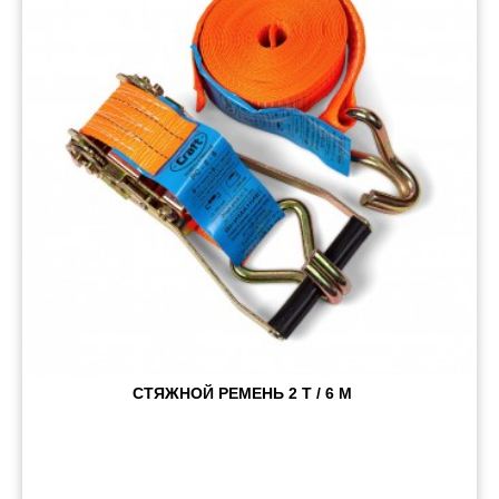
Запчасти кузова и зеркала
Малый коммерческий транспорт
Маркировочные знаки и светоотражатели
Пневматические соединения
Запчасти
Инструменты
Оснащение прицепов
Автономное отопление и
кондиционировани
Стяжные ремни и тросы
СТЯЖНОЙ РЕМЕНЬ 2 Т / 6 М