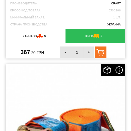
ПРОИЗВОДИТЕЛЬ:
CRAFT
КРОСС-КОД ТОВАРА:
CR-0206
МИНИМАЛЬНЫЙ ЗАКАЗ:
1 ШТ.
СТРАНА ПРОИЗВОДСТВА:
УКРАИНА
0
2
ХАРЬКОВ
КИЕВ
367
-
+
.20 ГРН.