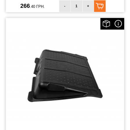
266
-
+
.40 ГРН.