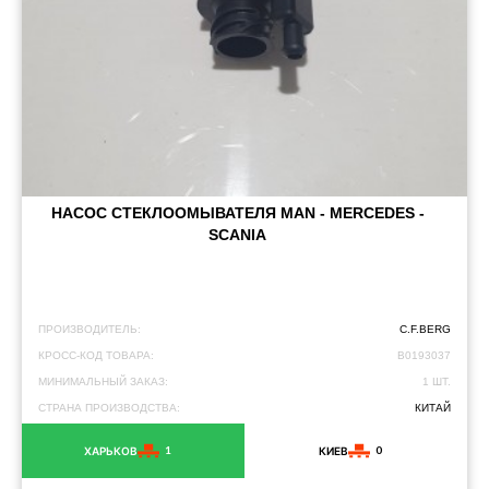
НАСОС СТЕКЛООМЫВАТЕЛЯ MAN - MERCEDES -
SCANIA
ПРОИЗВОДИТЕЛЬ:
C.F.BERG
КРОСС-КОД ТОВАРА:
B0193037
МИНИМАЛЬНЫЙ ЗАКАЗ:
1 ШТ.
СТРАНА ПРОИЗВОДСТВА:
КИТАЙ
1
0
ХАРЬКОВ
КИЕВ