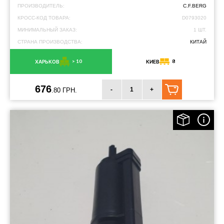
ПРОИЗВОДИТЕЛЬ:
C.F.BERG
КРОСС-КОД ТОВАРА:
D0793020
МИНИМАЛЬНЫЙ ЗАКАЗ:
1 ШТ.
СТРАНА ПРОИЗВОДСТВА:
КИТАЙ
> 10
8
ХАРЬКОВ
КИЕВ
676
-
+
.80 ГРН.