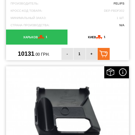
ПРОИЗВОДИТЕЛЬ:
FELIPS
КРОСС-КОД ТОВАРА:
DEP-FBDF302
МИНИМАЛЬНЫЙ ЗАКАЗ:
1 ШТ.
СТРАНА ПРОИЗВОДСТВА:
N/A
1
1
ХАРЬКОВ
КИЕВ
10131
-
+
.00 ГРН.