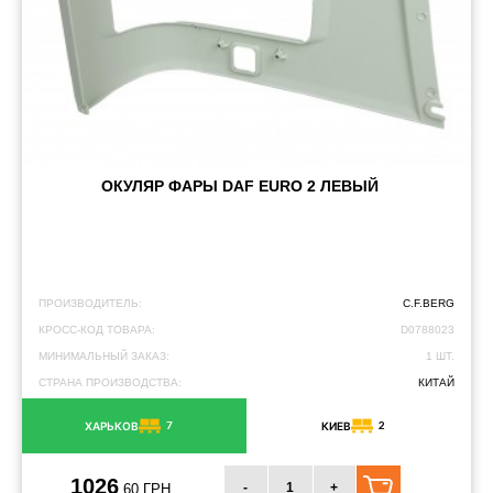
ОКУЛЯР ФАРЫ DAF EURO 2 ЛЕВЫЙ
ПРОИЗВОДИТЕЛЬ:
C.F.BERG
КРОСС-КОД ТОВАРА:
D0788023
МИНИМАЛЬНЫЙ ЗАКАЗ:
1 ШТ.
СТРАНА ПРОИЗВОДСТВА:
КИТАЙ
7
2
ХАРЬКОВ
КИЕВ
1026
-
+
.60 ГРН.