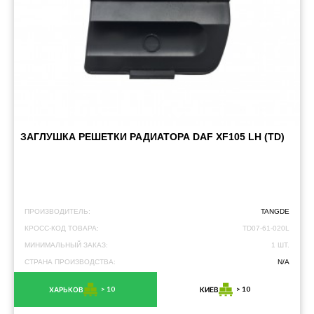
ЗАГЛУШКА РЕШЕТКИ РАДИАТОРА DAF XF105 LH (TD)
ПРОИЗВОДИТЕЛЬ:
TANGDE
КРОСС-КОД ТОВАРА:
TD07-61-020L
МИНИМАЛЬНЫЙ ЗАКАЗ:
1 ШТ.
СТРАНА ПРОИЗВОДСТВА:
N/A
> 10
> 10
ХАРЬКОВ
КИЕВ