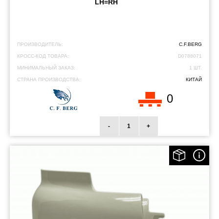
LH=RH
ПРОИЗВОДИТЕЛЬ:
C.F.BERG
КРОСС-КОД ТОВАРА:
D0788071
МИНИМАЛЬНЫЙ ЗАКАЗ:
1 ШТ.
СТРАНА ПРОИЗВОДСТВА:
КИТАЙ
0
-
+