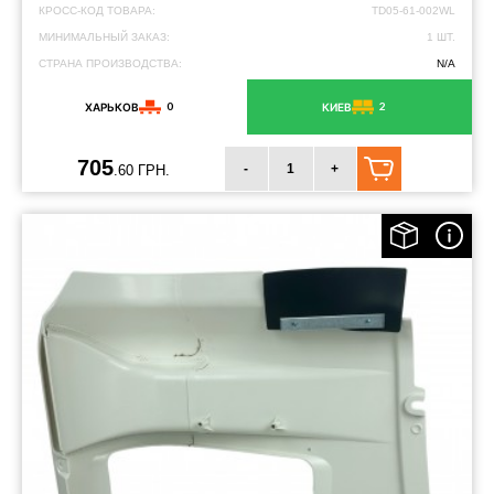
КРОСС-КОД ТОВАРА:
TD05-61-002WL
МИНИМАЛЬНЫЙ ЗАКАЗ:
1 ШТ.
СТРАНА ПРОИЗВОДСТВА:
N/A
0
2
ХАРЬКОВ
КИЕВ
705
-
+
.60 ГРН.