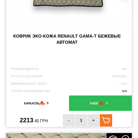
КОВРИК ЭКО-КОЖА RENAULT GAMA-T БЕЖЕВЫЕ
АВТОМАТ
ПРОИЗВОДИТЕЛЬ:
N/A
КРОСС-КОД ТОВАРА:
55993931
МИНИМАЛЬНЫЙ ЗАКАЗ:
1 ШТ.
СТРАНА ПРОИЗВОДСТВА:
N/A
0
1
ХАРЬКОВ
КИЕВ
2213
-
+
.40 ГРН.