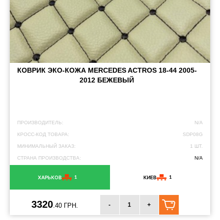
КОВРИК ЭКО-КОЖА MERCEDES ACTROS 18-44 2005-
2012 БЕЖЕВЫЙ
ПРОИЗВОДИТЕЛЬ:
N/A
КРОСС-КОД ТОВАРА:
SDP08G
МИНИМАЛЬНЫЙ ЗАКАЗ:
1 ШТ.
СТРАНА ПРОИЗВОДСТВА:
N/A
1
1
ХАРЬКОВ
КИЕВ
3320
-
+
.40 ГРН.