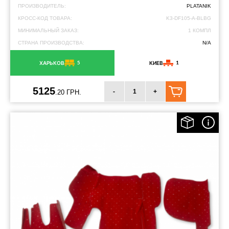
ПРОИЗВОДИТЕЛЬ:
PLATANIK
КРОСС-КОД ТОВАРА:
K3-DF105-A-BLBG
МИНИМАЛЬНЫЙ ЗАКАЗ:
1 КОМПЛ
СТРАНА ПРОИЗВОДСТВА:
N/A
5
1
ХАРЬКОВ
КИЕВ
5125
-
+
.20 ГРН.