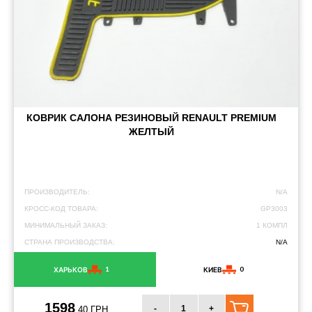
КОВРИК САЛОНА РЕЗИНОВЫЙ RENAULT PREMIUM
ЖЕЛТЫЙ
ПРОИЗВОДИТЕЛЬ:
N/A
КРОСС-КОД ТОВАРА:
GP3003
МИНИМАЛЬНЫЙ ЗАКАЗ:
1 КОМПЛ
СТРАНА ПРОИЗВОДСТВА:
N/A
1
0
ХАРЬКОВ
КИЕВ
1598
-
+
.40 ГРН.