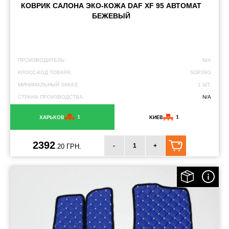
КОВРИК САЛОНА ЭКО-КОЖА DAF XF 95 АВТОМАТ
БЕЖЕВЫЙ
ПРОИЗВОДИТЕЛЬ:
N/A
КРОСС-КОД ТОВАРА:
SDP39G
МИНИМАЛЬНЫЙ ЗАКАЗ:
1 ШТ.
СТРАНА ПРОИЗВОДСТВА:
N/A
1
1
ХАРЬКОВ
КИЕВ
2392
-
+
.20 ГРН.