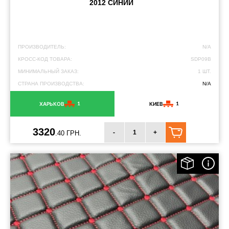
2012 СИНИЙ
ПРОИЗВОДИТЕЛЬ:
N/A
КРОСС-КОД ТОВАРА:
SDP09B
МИНИМАЛЬНЫЙ ЗАКАЗ:
1 ШТ.
СТРАНА ПРОИЗВОДСТВА:
N/A
1
1
ХАРЬКОВ
КИЕВ
3320
-
+
.40 ГРН.