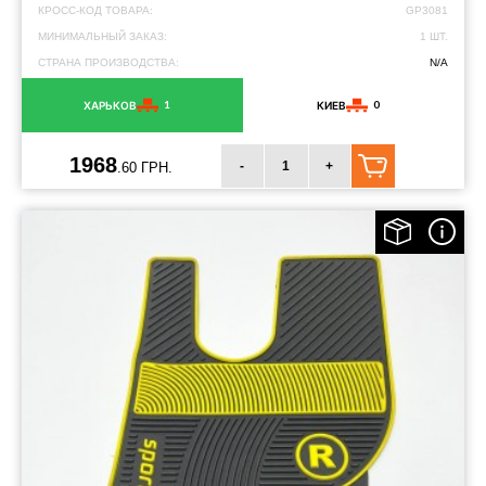
КРОСС-КОД ТОВАРА:
GP3081
МИНИМАЛЬНЫЙ ЗАКАЗ:
1 ШТ.
СТРАНА ПРОИЗВОДСТВА:
N/A
1
0
ХАРЬКОВ
КИЕВ
1968
-
+
.60 ГРН.