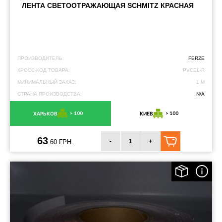
ЛЕНТА СВЕТООТРАЖАЮЩАЯ SCHMITZ КРАСНАЯ
ПРОИЗВОДИТЕЛЬ:
FERZE
КРОСС-КОД ТОВАРА:
PVCEL-R
МИНИМАЛЬНЫЙ ЗАКАЗ:
1 М
СТРАНА ПРОИЗВОДСТВА:
N/A
> 100
> 100
ХАРЬКОВ
КИЕВ
63
-
+
.60 ГРН.