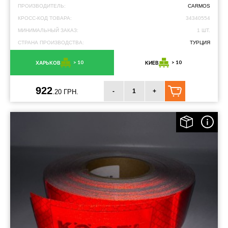
ПРОИЗВОДИТЕЛЬ:
CARMOS
КРОСС-КОД ТОВАРА:
34340554
МИНИМАЛЬНЫЙ ЗАКАЗ:
1 ШТ.
СТРАНА ПРОИЗВОДСТВА:
ТУРЦИЯ
> 10
> 10
ХАРЬКОВ
КИЕВ
922
-
+
.20 ГРН.