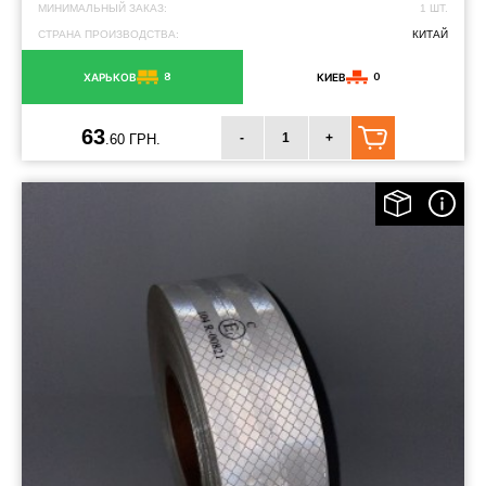
МИНИМАЛЬНЫЙ ЗАКАЗ:
1 ШТ.
СТРАНА ПРОИЗВОДСТВА:
КИТАЙ
8
0
ХАРЬКОВ
КИЕВ
63
-
+
.60 ГРН.