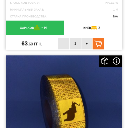
КРОСС-КОД ТОВАРА:
PVCEL-W
МИНИМАЛЬНЫЙ ЗАКАЗ:
1 М
СТРАНА ПРОИЗВОДСТВА:
N/A
> 10
3
ХАРЬКОВ
КИЕВ
63
-
+
.60 ГРН.