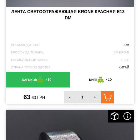
ЛЕНТА СВЕТООТРАЖАЮЩАЯ KRONE КРАСНАЯ Е13
DM
ПРОИЗВОДИТЕЛЬ:
DM
КРОСС-КОД ТОВАРА:
DM-KRO-R
МИНИМАЛЬНЫЙ ЗАКАЗ:
1 ШТ.
СТРАНА ПРОИЗВОДСТВА:
КИТАЙ
> 10
> 10
ХАРЬКОВ
КИЕВ
63
-
+
.60 ГРН.