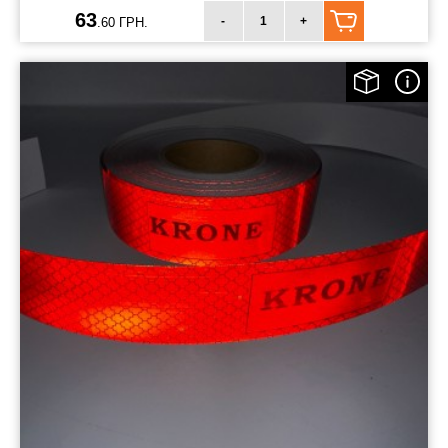
63
-
+
.60 ГРН.