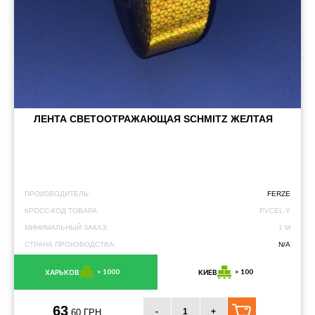
ЛЕНТА СВЕТООТРАЖАЮЩАЯ SCHMITZ ЖЕЛТАЯ
ПРОИЗВОДИТЕЛЬ:
FERZE
КРОСС-КОД ТОВАРА:
PVCEL-Y
МИНИМАЛЬНЫЙ ЗАКАЗ:
1 М
СТРАНА ПРОИЗВОДСТВА:
N/A
> 1000
> 100
ХАРЬКОВ
КИЕВ
63
-
+
.60 ГРН.