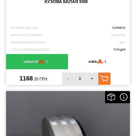
КУЗОВА БЕЛАЯ 50М
ПРОИЗВОДИТЕЛЬ:
CARMOS
КРОСС-КОД ТОВАРА:
34811704
МИНИМАЛЬНЫЙ ЗАКАЗ:
1 ШТ.
СТРАНА ПРОИЗВОДСТВА:
ТУРЦИЯ
1
1
ХАРЬКОВ
КИЕВ
1168
-
+
.20 ГРН.