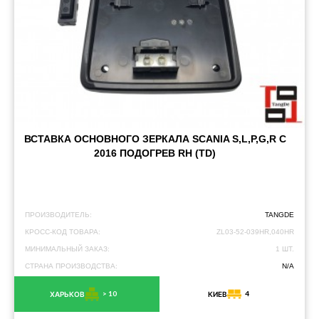
ВСТАВКА ОСНОВНОГО ЗЕРКАЛА SCANIA S,L,P,G,R С
2016 ПОДОГРЕВ RH (TD)
ПРОИЗВОДИТЕЛЬ:
TANGDE
КРОСС-КОД ТОВАРА:
ZL03-52-039HR,040HR
МИНИМАЛЬНЫЙ ЗАКАЗ:
1 ШТ.
СТРАНА ПРОИЗВОДСТВА:
N/A
> 10
4
ХАРЬКОВ
КИЕВ