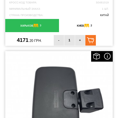
КРОСС-КОД ТОВАРА:
S0481019
МИНИМАЛЬНЫЙ ЗАКАЗ:
1 ШТ.
СТРАНА ПРОИЗВОДСТВА:
КИТАЙ
3
2
ХАРЬКОВ
КИЕВ
4171
-
+
.20 ГРН.