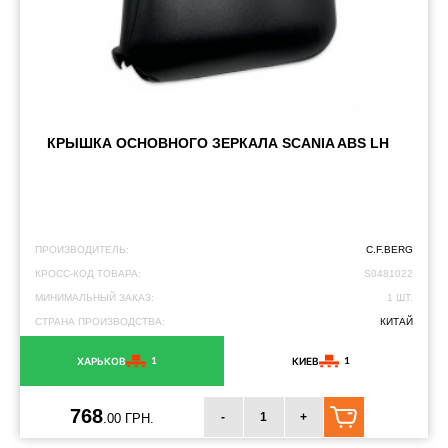
КРЫШКА ОСНОВНОГО ЗЕРКАЛА SCANIA ABS LH
ПРОИЗВОДИТЕЛЬ:
C.F.BERG
КРОСС-КОД ТОВАРА:
S0481022
МИНИМАЛЬНЫЙ ЗАКАЗ:
1 ШТ.
СТРАНА ПРОИЗВОДСТВА:
КИТАЙ
1
1
ХАРЬКОВ
КИЕВ
768
-
+
.00 ГРН.