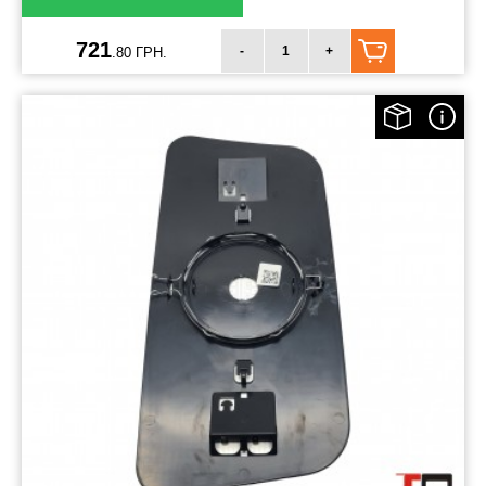
721
-
+
.80 ГРН.