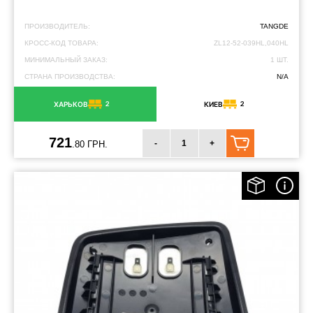
ПРОИЗВОДИТЕЛЬ:
TANGDE
КРОСС-КОД ТОВАРА:
ZL12-52-039HL,040HL
МИНИМАЛЬНЫЙ ЗАКАЗ:
1 ШТ.
СТРАНА ПРОИЗВОДСТВА:
N/A
2
2
ХАРЬКОВ
КИЕВ
721
-
+
.80 ГРН.