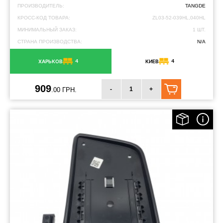
ПРОИЗВОДИТЕЛЬ:
TANGDE
КРОСС-КОД ТОВАРА:
ZL03-52-039HL,040HL
МИНИМАЛЬНЫЙ ЗАКАЗ:
1 ШТ.
СТРАНА ПРОИЗВОДСТВА:
N/A
4
4
ХАРЬКОВ
КИЕВ
909
-
+
.00 ГРН.