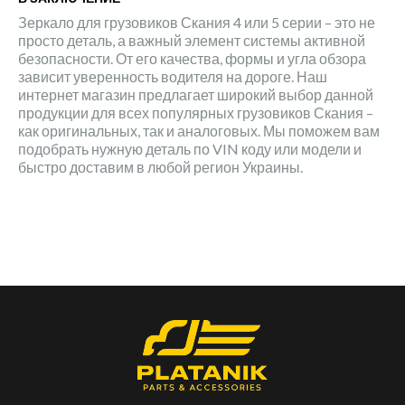
Зеркало для грузовиков Скания 4 или 5 серии – это не
просто деталь, а важный элемент системы активной
безопасности. От его качества, формы и угла обзора
зависит уверенность водителя на дороге. Наш
интернет магазин предлагает широкий выбор данной
продукции для всех популярных грузовиков Скания –
как оригинальных, так и аналоговых. Мы поможем вам
подобрать нужную деталь по VIN коду или модели и
быстро доставим в любой регион Украины.