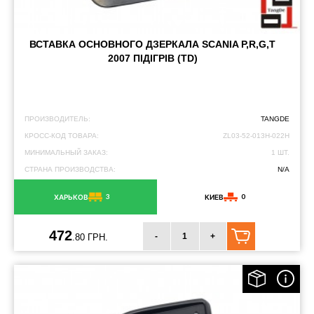
ВСТАВКА ОСНОВНОГО ДЗЕРКАЛА SCANIA P,R,G,T
2007 ПІДІГРІВ (TD)
ПРОИЗВОДИТЕЛЬ:
TANGDE
КРОСС-КОД ТОВАРА:
ZL03-52-013H-022H
МИНИМАЛЬНЫЙ ЗАКАЗ:
1 ШТ.
СТРАНА ПРОИЗВОДСТВА:
N/A
3
0
ХАРЬКОВ
КИЕВ
472
-
+
.80 ГРН.