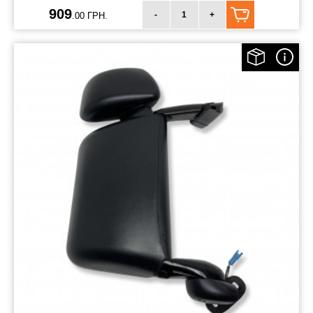
909
-
+
.00 ГРН.