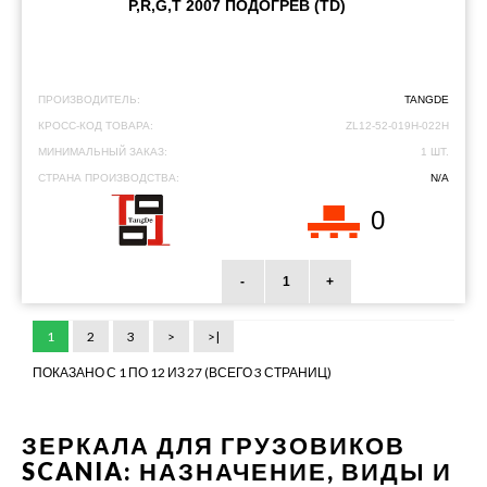
P,R,G,T 2007 ПОДОГРЕВ (TD)
ПРОИЗВОДИТЕЛЬ:
TANGDE
КРОСС-КОД ТОВАРА:
ZL12-52-019H-022H
МИНИМАЛЬНЫЙ ЗАКАЗ:
1 ШТ.
СТРАНА ПРОИЗВОДСТВА:
N/A
0
-
+
1
2
3
>
>|
ПОКАЗАНО С 1 ПО 12 ИЗ 27 (ВСЕГО 3 СТРАНИЦ)
ЗЕРКАЛА ДЛЯ ГРУЗОВИКОВ
SCANIA: НАЗНАЧЕНИЕ, ВИДЫ И