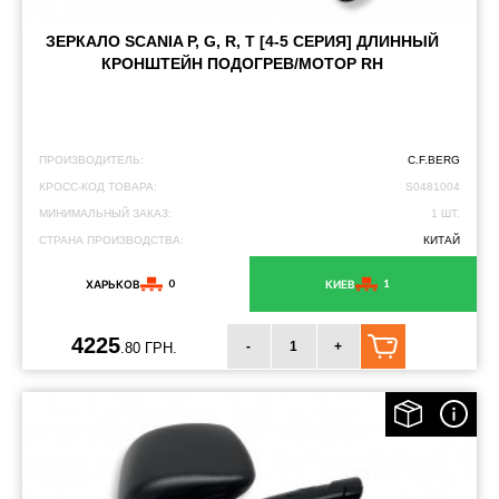
ЗЕРКАЛО SCANIA P, G, R, T [4-5 СЕРИЯ] ДЛИННЫЙ
КРОНШТЕЙН ПОДОГРЕВ/МОТОР RH
ПРОИЗВОДИТЕЛЬ:
C.F.BERG
КРОСС-КОД ТОВАРА:
S0481004
МИНИМАЛЬНЫЙ ЗАКАЗ:
1 ШТ.
СТРАНА ПРОИЗВОДСТВА:
КИТАЙ
0
1
ХАРЬКОВ
КИЕВ
4225
-
+
.80 ГРН.