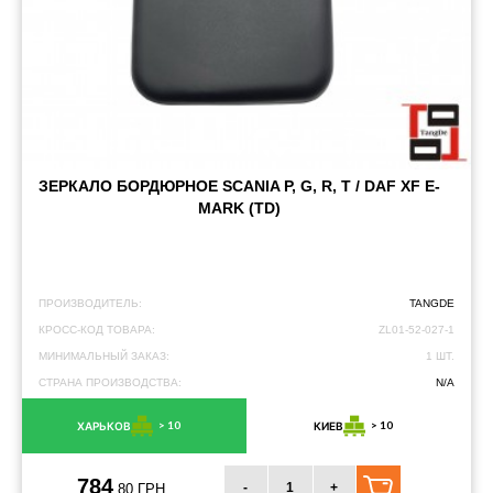
ЗЕРКАЛО БОРДЮРНОЕ SCANIA P, G, R, T / DAF XF E-
MARK (TD)
ПРОИЗВОДИТЕЛЬ:
TANGDE
КРОСС-КОД ТОВАРА:
ZL01-52-027-1
МИНИМАЛЬНЫЙ ЗАКАЗ:
1 ШТ.
СТРАНА ПРОИЗВОДСТВА:
N/A
> 10
> 10
ХАРЬКОВ
КИЕВ
784
-
+
.80 ГРН.