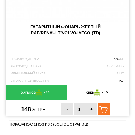
ГАБАРИТНЫЙ ФОНАРЬ ЖЕЛТЫЙ
DAF/RENAULT/VOLVO/IVECO (TD)
ПРОИЗВОДИТЕЛЬ:
TANGDE
КРОСС-КОД ТОВАРА:
TD03-51-012Y
МИНИМАЛЬНЫЙ ЗАКАЗ:
1 ШТ.
СТРАНА ПРОИЗВОДСТВА:
N/A
> 10
> 10
ХАРЬКОВ
КИЕВ
148
-
+
.80 ГРН.
ПОКАЗАНО С 1 ПО 3 ИЗ 3 (ВСЕГО 1 СТРАНИЦ)