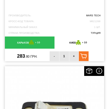
ПРОИЗВОДИТЕЛЬ:
MARS TECH
КРОСС-КОД ТОВАРА:
M621268
МИНИМАЛЬНЫЙ ЗАКАЗ:
1 ШТ.
СТРАНА ПРОИЗВОДСТВА:
ТУРЦИЯ
> 10
> 10
ХАРЬКОВ
КИЕВ
283
-
+
.80 ГРН.