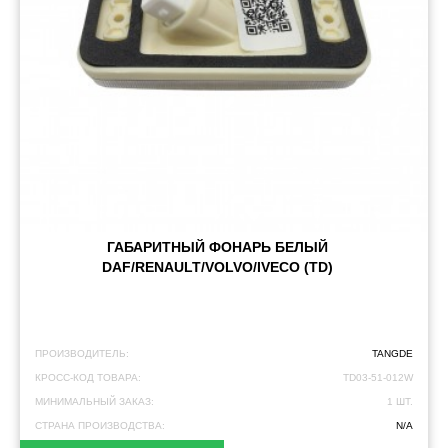
ГАБАРИТНЫЙ ФОНАРЬ БЕЛЫЙ
DAF/RENAULT/VOLVO/IVECO (TD)
ПРОИЗВОДИТЕЛЬ:
TANGDE
КРОСС-КОД ТОВАРА:
TD03-51-012W
МИНИМАЛЬНЫЙ ЗАКАЗ:
1 ШТ.
СТРАНА ПРОИЗВОДСТВА:
N/A