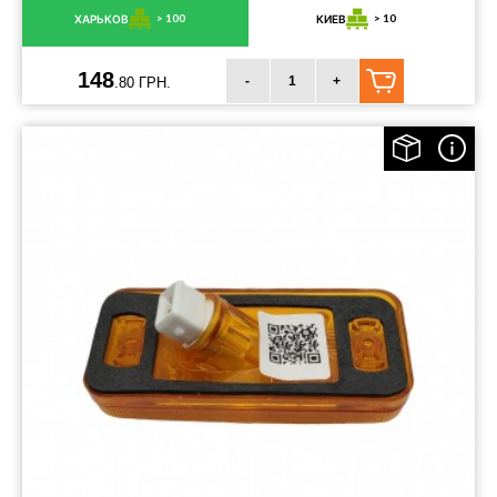
> 100
> 10
ХАРЬКОВ
КИЕВ
148
-
+
.80 ГРН.