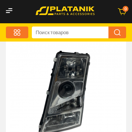
0
Меню
Акционные предложения
Дорожные аксессуары
Дорожная кухня
Автохимия и уход
Оптика и светотехника
Брызговики
Запчасти кузова и зеркала
Малый коммерческий транспорт
Маркировочные знаки и светоотражатели