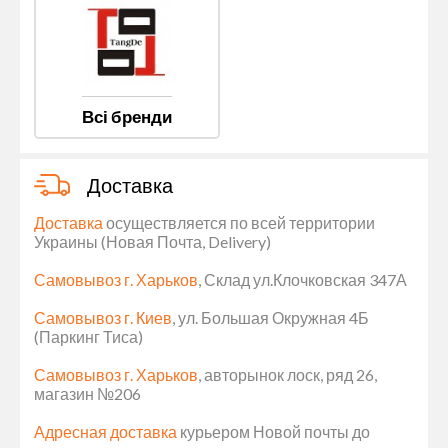
Всі бренди
Доставка
Доставка
осуществляется по всей территории
Украины (Новая Почта, Delivery)
Самовывоз г. Харьков
, Склад ул.Клочковская 347А
Самовывоз г. Киев
, ул. Большая Окружная 4Б
(Паркинг Тиса)
Самовывоз г. Харьков
, авторынок лоск, ряд 26,
магазин №206
Адресная доставка
курьером Новой почты до