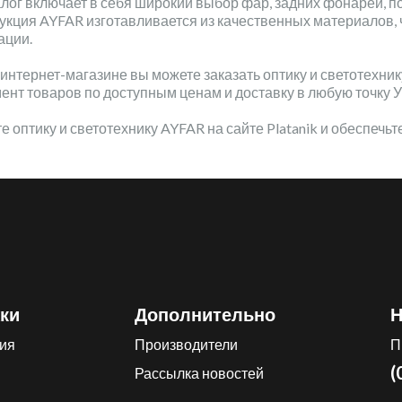
лог включает в себя широкий выбор фар, задних фонарей, п
укция AYFAR изготавливается из качественных материалов, 
ации.
интернет-магазине вы можете заказать оптику и светотехни
ент товаров по доступным ценам и доставку в любую точку 
е оптику и светотехнику AYFAR на сайте Platanik и обеспечь
ки
Дополнительно
Н
ия
Производители
П
(
Рассылка новостей