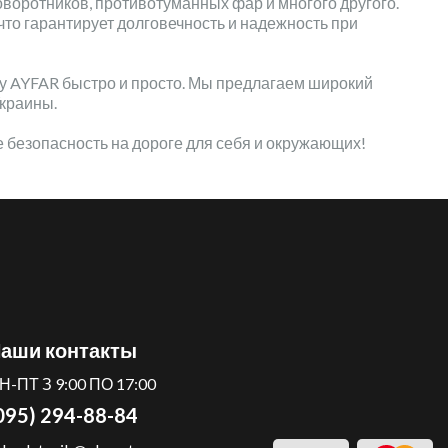
оворотников, противотуманных фар и многого другого.
что гарантирует долговечность и надежность при
ку AYFAR быстро и просто. Мы предлагаем широкий
Украины.
те безопасность на дороге для себя и окружающих!
аши контакты
Н-ПТ З 9:00 ПО 17:00
095) 294-88-84