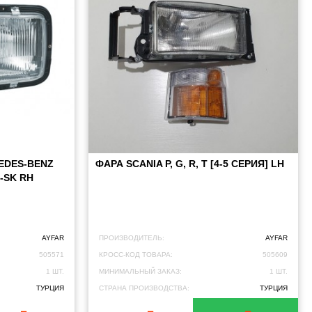
EDES-BENZ
ФАРА SCANIA P, G, R, T [4-5 СЕРИЯ] LH
-SK RH
AYFAR
ПРОИЗВОДИТЕЛЬ:
AYFAR
505571
КРОСС-КОД ТОВАРА:
505609
1 ШТ.
МИНИМАЛЬНЫЙ ЗАКАЗ:
1 ШТ.
ТУРЦИЯ
СТРАНА ПРОИЗВОДСТВА:
ТУРЦИЯ