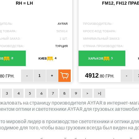
RH = LH
FM12, FH12 ПРА
ДИТЕЛЬ:
AYFAR
ПРОИЗВОДИТЕЛЬ:
Д ТОВАРА:
505614
КРОСС-КОД ТОВАРА:
НЫЙ ЗАКАЗ:
1 ШТ.
МИНИМАЛЬНЫЙ ЗАКАЗ:
РОИЗВОДСТВА:
ТУРЦИЯ
СТРАНА ПРОИЗВОДСТВА:
8
4
5
ОВ
КИЕВ
ХАРЬКОВ
4912
-
+
-
.80 ГРН.
.80 ГРН.
3
4
5
6
7
8
9
>
>|
жаловать на страницу производителя AYFAR в интернет-мага
ентом оптики и светотехники AYFAR для грузовых автомобил
это мировой лидер в производстве светотехники и оптики дл
ходимое для того, чтобы ваш грузовик всегда был виден на д