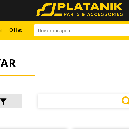
ы
О Нас
FAR