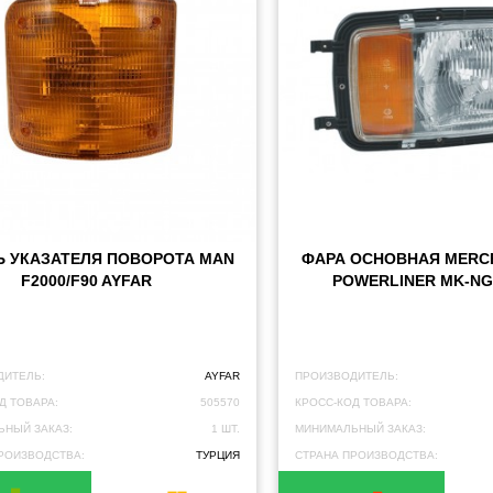
 УКАЗАТЕЛЯ ПОВОРОТА MAN
ФАРА ОСНОВНАЯ MERC
F2000/F90 AYFAR
POWERLINER MK-NG
ДИТЕЛЬ:
AYFAR
ПРОИЗВОДИТЕЛЬ:
Д ТОВАРА:
505570
КРОСС-КОД ТОВАРА:
НЫЙ ЗАКАЗ:
1 ШТ.
МИНИМАЛЬНЫЙ ЗАКАЗ:
РОИЗВОДСТВА:
ТУРЦИЯ
СТРАНА ПРОИЗВОДСТВА: