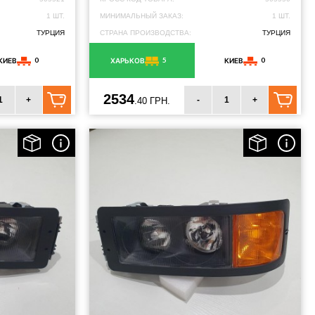
1 ШТ.
МИНИМАЛЬНЫЙ ЗАКАЗ:
1 ШТ.
ТУРЦИЯ
СТРАНА ПРОИЗВОДСТВА:
ТУРЦИЯ
0
5
0
КИЕВ
ХАРЬКОВ
КИЕВ
2534
+
-
+
.40 ГРН.