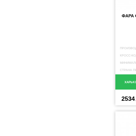
ФАРА 
ПРОИЗВО
КРОСС-КО
МИНИМАЛЬ
СТРАНА П
ХАРЬК
2534