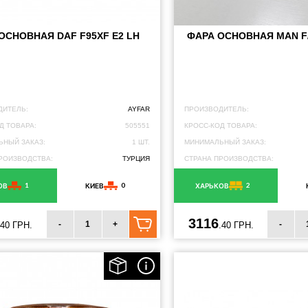
ОСНОВНАЯ DAF F95XF E2 LH
ФАРА ОСНОВНАЯ MAN F/
ДИТЕЛЬ:
AYFAR
ПРОИЗВОДИТЕЛЬ:
Д ТОВАРА:
505551
КРОСС-КОД ТОВАРА:
НЫЙ ЗАКАЗ:
1 ШТ.
МИНИМАЛЬНЫЙ ЗАКАЗ:
РОИЗВОДСТВА:
ТУРЦИЯ
СТРАНА ПРОИЗВОДСТВА:
1
0
2
ОВ
КИЕВ
ХАРЬКОВ
3116
-
+
-
.40 ГРН.
.40 ГРН.