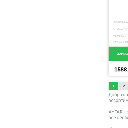
ПРОИЗВО
КРОСС-КО
МИНИМАЛЬ
СТРАНА П
ХАРЬК
1588
1
2
Добро по
ассортим
AYFAR - 
все необ