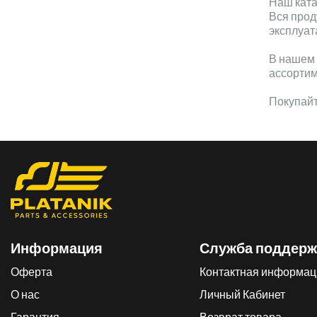
Наш ката
Вся прод
эксплуат
В нашем 
ассортим
Покупайт
Информация
Служба поддерж
Оферта
Контактная информац
О нас
Личный Кабинет
Гарантия
Возврат товара