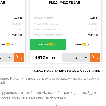
ВАЯ
FM12, FH12 ЛЕВАЯ
AYFAR
ПРОИЗВОДИТЕЛЬ:
AYFAR
505615
КРОСС-КОД ТОВАРА:
505616
1 ШТ.
МИНИМАЛЬНЫЙ ЗАКАЗ:
1 ШТ.
ТУРЦИЯ
СТРАНА ПРОИЗВОДСТВА:
ТУРЦИЯ
2
3
2
КИЕВ
ХАРЬКОВ
КИЕВ
4912
+
-
+
.80 ГРН.
ПОКАЗАНО С 1 ПО 12 ИЗ 116 (ВСЕГО 10 СТРАНИЦ)
зине Platanik! Здесь вы можете ознакомиться с широким
ей.
я грузовых автомобилей. На нашей странице вы найдете
ороге и обеспечивал безопасную езду.