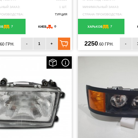
НЫЙ ЗАКАЗ:
1 ШТ.
МИНИМАЛЬНЫЙ ЗАКАЗ:
РОИЗВОДСТВА:
ТУРЦИЯ
СТРАНА ПРОИЗВОДСТВА:
7
0
7
ОВ
КИЕВ
ХАРЬКОВ
2250
-
+
-
.60 ГРН.
.60 ГРН.