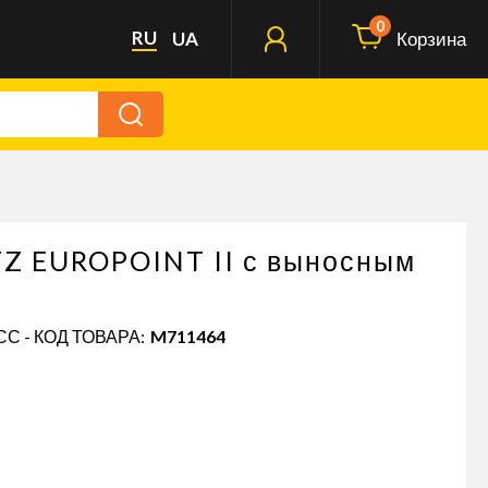
0
RU
UA
Корзина
Z EUROPOINT II с выносным
С - КОД ТОВАРА:
M711464