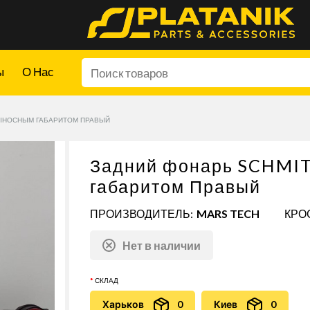
ы
О Нас
 ВЫНОСНЫМ ГАБАРИТОМ ПРАВЫЙ
Задний фонарь SCHMIT
габаритом Правый
ПРОИЗВОДИТЕЛЬ:
MARS TECH
КРОС
Нет в наличии
СКЛАД
Харьков
0
Киев
0