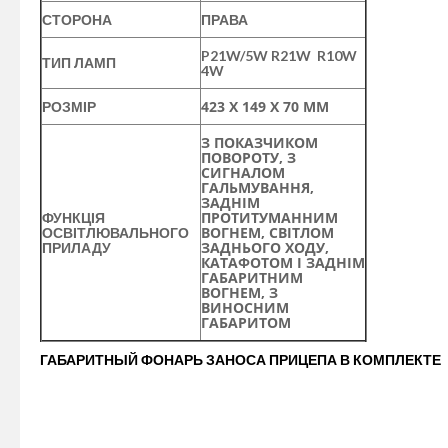
СТОРОНА
ПРАВА
P21W/5W R21W R10W
ТИП ЛАМП
4W
423 Х 149 Х 70 ММ
РОЗМІР
З ПОКАЗЧИКОМ
ПОВОРОТУ, З
СИГНАЛОМ
ГАЛЬМУВАННЯ,
ЗАДНІМ
ПРОТИТУМАННИМ
ФУНКЦІЯ
ВОГНЕМ, СВІТЛОМ
ОСВІТЛЮВАЛЬНОГО
ЗАДНЬОГО ХОДУ,
ПРИЛАДУ
КАТАФОТОМ І ЗАДНІМ
ГАБАРИТНИМ
ВОГНЕМ, З
ВИНОСНИМ
ГАБАРИТОМ
ГАБАРИТНЫЙ ФОНАРЬ ЗАНОСА ПРИЦЕПА В КОМПЛЕКТЕ
ФОНАРЬ ЗАДНИЙ EUROSTAR II С ВЫНОСНЫМ ГАБАРИТОМ RH - ЭТ