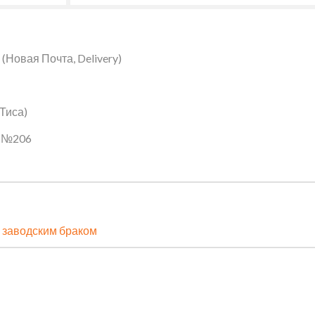
Новая Почта, Delivery)
 Тиса)
ин №206
 заводским браком