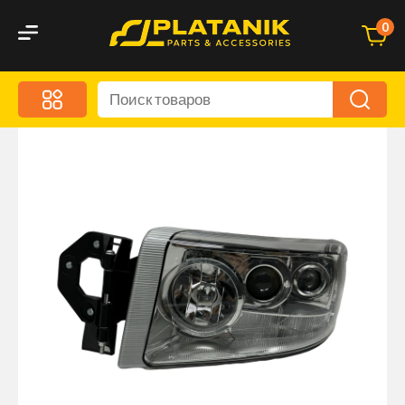
0
Меню
Акционные предложения
Дорожные аксессуары
Дорожная кухня
Автохимия и уход
Оптика и светотехника
Брызговики
Запчасти кузова и зеркала
Малый коммерческий транспорт
Маркировочные знаки и светоотражатели