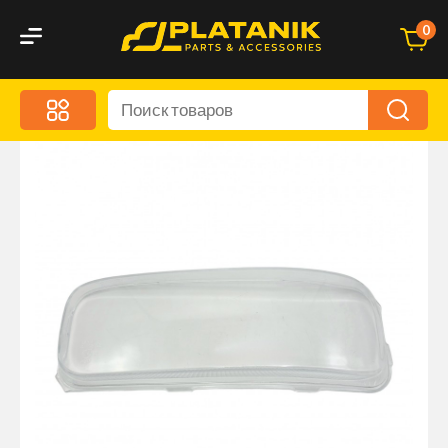
0
Меню
Акционные предложения
Дорожные аксессуары
Дорожная кухня
Автохимия и уход
Оптика и светотехника
Брызговики
Запчасти кузова и зеркала
Малый коммерческий транспорт
Маркировочные знаки и светоотражатели