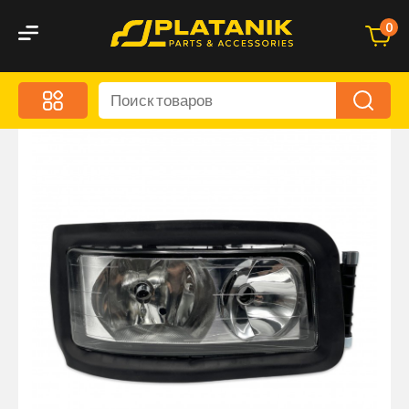
0
Меню
Акционные предложения
Дорожные аксессуары
Дорожная кухня
Автохимия и уход
Оптика и светотехника
Брызговики
Запчасти кузова и зеркала
Малый коммерческий транспорт
Маркировочные знаки и светоотражатели