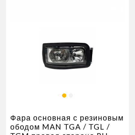
Пневматические соединения
Запчасти
Инструменты
Оснащение прицепов
Автономное отопление и
кондиционировани
Стяжные ремни и тросы
Фара основная с резиновым
ободом MAN TGA / TGL /