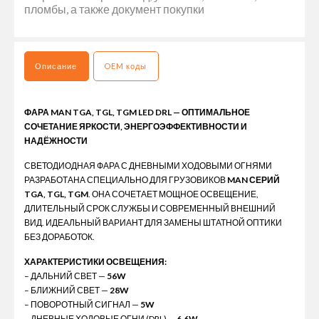
пломбы, а также документ покупки
Описание
OEM коды
ФАРА MAN TGA, TGL, TGM LED DRL — ОПТИМАЛЬНОЕ
СОЧЕТАНИЕ ЯРКОСТИ, ЭНЕРГОЭФФЕКТИВНОСТИ И
НАДЁЖНОСТИ
СВЕТОДИОДНАЯ ФАРА С ДНЕВНЫМИ ХОДОВЫМИ ОГНЯМИ
РАЗРАБОТАНА СПЕЦИАЛЬНО ДЛЯ ГРУЗОВИКОВ
MAN СЕРИЙ
TGA, TGL, TGM
. ОНА СОЧЕТАЕТ МОЩНОЕ ОСВЕЩЕНИЕ,
ДЛИТЕЛЬНЫЙ СРОК СЛУЖБЫ И СОВРЕМЕННЫЙ ВНЕШНИЙ
ВИД. ИДЕАЛЬНЫЙ ВАРИАНТ ДЛЯ ЗАМЕНЫ ШТАТНОЙ ОПТИКИ
БЕЗ ДОРАБОТОК.
ХАРАКТЕРИСТИКИ ОСВЕЩЕНИЯ:
– ДАЛЬНИЙ СВЕТ —
56W
– БЛИЖНИЙ СВЕТ —
28W
– ПОВОРОТНЫЙ СИГНАЛ —
5W
– ДНЕВНЫЕ ХОДОВЫЕ ОГНИ (DRL) —
6.6W