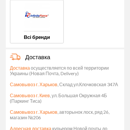
Всі бренди
Доставка
Доставка
осуществляется по всей территории
Украины (Новая Почта, Delivery)
Самовывоз г. Харьков
, Склад ул.Клочковская 347А
Самовывоз г. Киев
, ул. Большая Окружная 4Б
(Паркинг Тиса)
Самовывоз г. Харьков
, авторынок лоск, ряд 26,
магазин №206
Адресная доставка
курьером Новой почты до