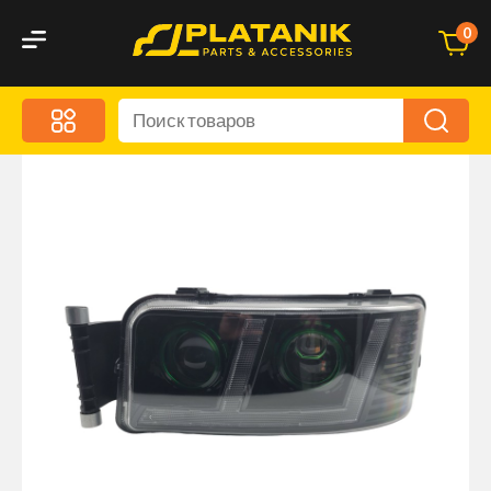
0
Меню
Акционные предложения
Дорожные аксессуары
Дорожная кухня
Автохимия и уход
Оптика и светотехника
Брызговики
Запчасти кузова и зеркала
Малый коммерческий транспорт
Маркировочные знаки и светоотражатели