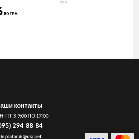
BGS
6
.80 ГРН.
аши контакты
Н-ПТ З 9:00 ПО 17:00
095) 294-88-84
ale.platanik@ukr.net