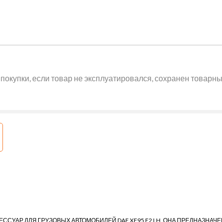
покупки, если товар не эксплуатировался, сохранен товарный
СЕССУАР ДЛЯ ГРУЗОВЫХ АВТОМОБИЛЕЙ DAF XF95 E2 LH. ОНА ПРЕДНАЗНА