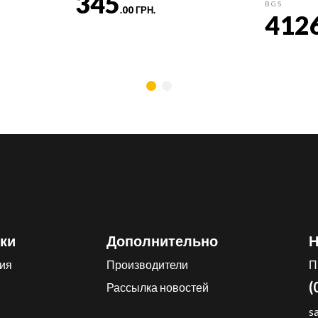
345
BGS
.00 ГРН.
412
ки
Дополнительно
Н
ия
Производители
П
(
Рассылка новостей
s