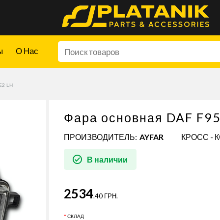
ы
О Нас
E2 LH
Фара основная DAF F95
ПРОИЗВОДИТЕЛЬ:
AYFAR
КРОСС - 
В наличии
2534
.40 ГРН.
СКЛАД