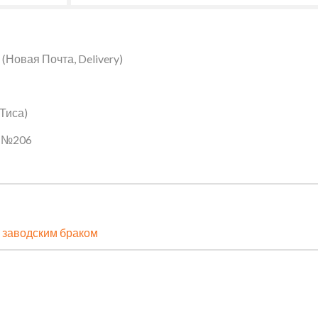
Новая Почта, Delivery)
 Тиса)
ин №206
 заводским браком