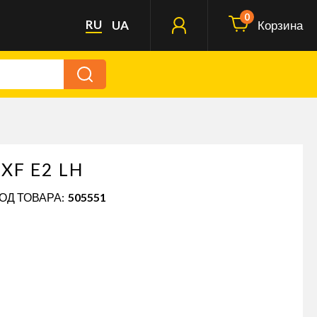
0
RU
UA
Корзина
XF E2 LH
КОД ТОВАРА:
505551