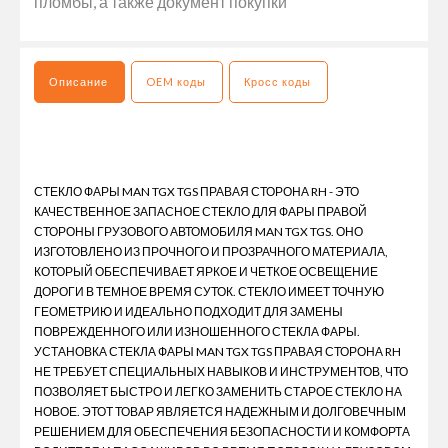
пломбы, а также документ покупки
Описание
OEM коды
Кросс коды
СТЕКЛО ФАРЫ MAN TGX TGS ПРАВАЯ СТОРОНА RH - ЭТО
КАЧЕСТВЕННОЕ ЗАПАСНОЕ СТЕКЛО ДЛЯ ФАРЫ ПРАВОЙ
СТОРОНЫ ГРУЗОВОГО АВТОМОБИЛЯ MAN TGX TGS. ОНО
ИЗГОТОВЛЕНО ИЗ ПРОЧНОГО И ПРОЗРАЧНОГО МАТЕРИАЛА,
КОТОРЫЙ ОБЕСПЕЧИВАЕТ ЯРКОЕ И ЧЕТКОЕ ОСВЕЩЕНИЕ
ДОРОГИ В ТЕМНОЕ ВРЕМЯ СУТОК. СТЕКЛО ИМЕЕТ ТОЧНУЮ
ГЕОМЕТРИЮ И ИДЕАЛЬНО ПОДХОДИТ ДЛЯ ЗАМЕНЫ
ПОВРЕЖДЕННОГО ИЛИ ИЗНОШЕННОГО СТЕКЛА ФАРЫ.
УСТАНОВКА СТЕКЛА ФАРЫ MAN TGX TGS ПРАВАЯ СТОРОНА RH
НЕ ТРЕБУЕТ СПЕЦИАЛЬНЫХ НАВЫКОВ И ИНСТРУМЕНТОВ, ЧТО
ПОЗВОЛЯЕТ БЫСТРО И ЛЕГКО ЗАМЕНИТЬ СТАРОЕ СТЕКЛО НА
НОВОЕ. ЭТОТ ТОВАР ЯВЛЯЕТСЯ НАДЕЖНЫМ И ДОЛГОВЕЧНЫМ
РЕШЕНИЕМ ДЛЯ ОБЕСПЕЧЕНИЯ БЕЗОПАСНОСТИ И КОМФОРТА