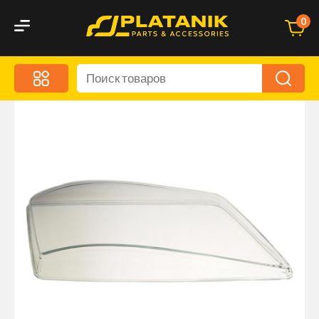
0
Меню
Акционные предложения
Дорожные аксессуары
Дорожная кухня
Автохимия и уход
Оптика и светотехника
Брызговики
Запчасти кузова и зеркала
Малый коммерческий транспорт
Маркировочные знаки и светоотражатели