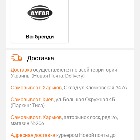
Всі бренди
Доставка
Доставка
осуществляется по всей территории
Украины (Новая Почта, Delivery)
Самовывоз г. Харьков
, Склад ул.Клочковская 347А
Самовывоз г. Киев
, ул. Большая Окружная 4Б
(Паркинг Тиса)
Самовывоз г. Харьков
, авторынок лоск, ряд 26,
магазин №206
Адресная доставка
курьером Новой почты до