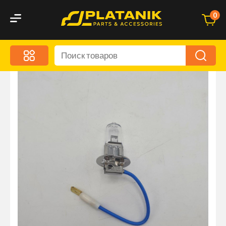
0
Меню
Акционные предложения
Дорожные аксессуары
Дорожная кухня
Автохимия и уход
Оптика и светотехника
Брызговики
Запчасти кузова и зеркала
Малый коммерческий транспорт
Маркировочные знаки и светоотражатели