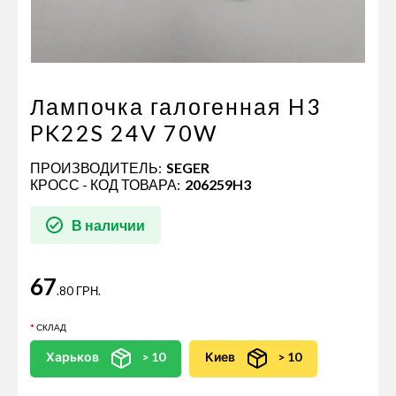
Пневматические соединения
Запчасти
Инструменты
Оснащение прицепов
Лампочка галогенная H3
Автономное отопление и
PK22S 24V 70W
кондиционировани
ПРОИЗВОДИТЕЛЬ:
SEGER
Стяжные ремни и тросы
КРОСС - КОД ТОВАРА:
206259H3
В наличии
67
.80 ГРН.
СКЛАД
Харьков
> 10
Киев
> 10