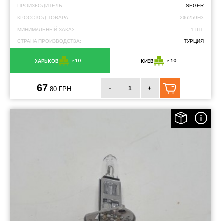
ПРОИЗВОДИТЕЛЬ:
SEGER
КРОСС-КОД ТОВАРА:
206259H3
МИНИМАЛЬНЫЙ ЗАКАЗ:
1 ШТ.
СТРАНА ПРОИЗВОДСТВА:
ТУРЦИЯ
> 10
> 10
ХАРЬКОВ
КИЕВ
67
-
+
.80 ГРН.