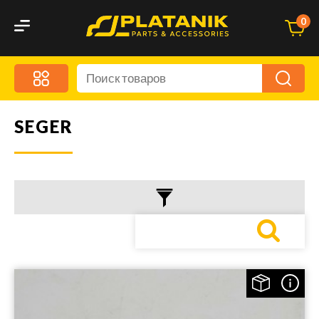
0
SEGER
Меню
Акционные предложения
Дорожные аксессуары
Дорожная кухня
Автохимия и уход
Оптика и светотехника
Брызговики