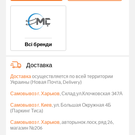
Всі бренди
Доставка
Доставка
осуществляется по всей территории
Украины (Новая Почта, Delivery)
Самовывоз г. Харьков
, Склад ул.Клочковская 347А
Самовывоз г. Киев
, ул. Большая Окружная 4Б
(Паркинг Тиса)
Самовывоз г. Харьков
, авторынок лоск, ряд 26,
магазин №206