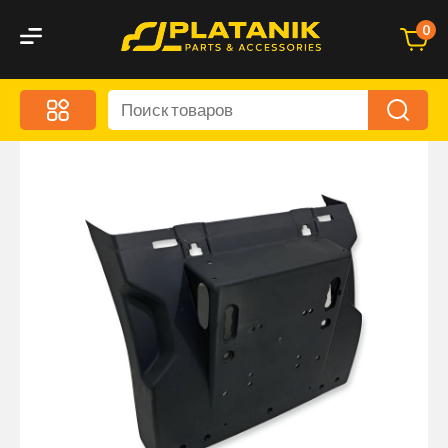
0
Меню
Акционные предложения
Дорожные аксессуары
Дорожная кухня
Автохимия и уход
Оптика и светотехника
Брызговики
Запчасти кузова и зеркала
Малый коммерческий транспорт
Маркировочные знаки и светоотражатели