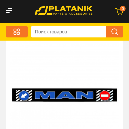
0
Меню
Акционные предложения
Дорожные аксессуары
Дорожная кухня
Автохимия и уход
Оптика и светотехника
Брызговики
Запчасти кузова и зеркала
Малый коммерческий транспорт
Маркировочные знаки и светоотражатели