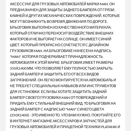
АКСЕССУАР ДЛЯ ГРУЗОВЫХ АВТОМОБИЛЕЙ МАРКИ MAN. ОН
ПРЕДНАЗНАЧЕН ДЛЯ ЗАЩИТЫ ЗАДНЕГО БАМПЕРА ОТ ГРЯЗИ,
КАМНЕЙ И ДРУГИХ МЕХАНИЧЕСКИХ ПОВРЕЖДЕНИЙ, КОТОРЫЕ
МОГУТ ВОЗНИКНУТЬ ВО ВРЕМЯ ДВИЖЕНИЯ ПО ДОРОГЕ.
БРЫЗГОВИК ВЫПОЛНЕН ИЗ КАЧЕСТВЕННОГО МАТЕРИАЛА,
КОТОРЫЙ ОТЛИЧНО ПЕРЕНОСИТ ВОЗДЕЙСТВИЕ ВНЕШНИХ
ФАКТОРОВ И НЕ ВЫГОРАЕТ НА СОЛНЦЕ. ОН ИМЕЕТ СИНИЙ
ЦВЕТ, КОТОРЫЙ ПРЕКРАСНО СОЧЕТАЕТСЯ С ДИЗАЙНОМ
ГРУЗОВИКОВ MAN. НА БРЫЗГОВИКЕ НАНЕСЕНА НАДПИСЬ
"MAN", КОТОРАЯ ПОДЧЕРКИВАЕТ ПРИНАДЛЕЖНОСТЬ
АВТОМОБИЛЯ К ЭТОЙ МАРКЕ. БРЫЗГОВИК ИМЕЕТ РАЗМЕРЫ
350Х2400 ММ, ЧТО ПОЗВОЛЯЕТ ЕМУ ПОЛНОСТЬЮ ЗАКРЫТЬ
ЗАДНИЙ БАМПЕР И ЗАЩИТИТЬ ЕГО ОТ ВСЕХ ВИДОВ
ЗАГРЯЗНЕНИЙ. ОН ЛЕГКО МОНТИРУЕТСЯ НА АВТОМОБИЛЬ И
НЕ ТРЕБУЕТ СПЕЦИАЛЬНЫХ НАВЫКОВ ИЛИ ИНСТРУМЕНТОВ
ДЛЯ УСТАНОВКИ. ЕСЛИ ВЫ ХОТИТЕ ЗАЩИТИТЬ ЗАДНИЙ
БАМПЕР СВОЕГО ГРУЗОВИКА MAN ОТ ПОВРЕЖДЕНИЙ И
ПРИДАТЬ ЕМУ СТИЛЬНЫЙ ВНЕШНИЙ ВИД, ТО БРЫЗГОВИК НА
ЗАДНИЙ БАМПЕР С НАДПИСЬЮ "MAN" СИНЕГО ЦВЕТА
(350Х2400) - ЭТО ИМЕННО ТО, ЧТО ВАМ НУЖНО. ПОКУПАЙТЕ ЕГО
В ИНТЕРНЕТ-МАГАЗИНЕ АКСЕССУАРОВ И ЗАПЧАСТЕЙ ДЛЯ
ГРУЗОВЫХ АВТОМОБИЛЕЙ И ПРИЦЕПНОЙ ТЕХНИКИ PLATANIK И