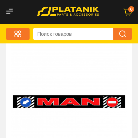
0
Меню
Акционные предложения
Дорожные аксессуары
Дорожная кухня
Автохимия и уход
Оптика и светотехника
Брызговики
Запчасти кузова и зеркала
Малый коммерческий транспорт
Маркировочные знаки и светоотражатели