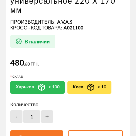
универсальное 220 Х 170
мм
ПРОИЗВОДИТЕЛЬ:
A.V.A.S
КРОСС - КОД ТОВАРА:
A021100
В наличии
480
.60 ГРН.
СКЛАД
Харьков
> 100
Киев
> 10
Количество