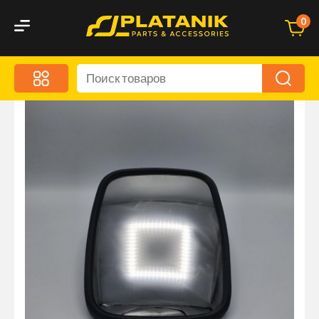
0
Меню
Акционные предложения
Дорожные аксессуары
Дорожная кухня
Автохимия и уход
Оптика и светотехника
Брызговики
Запчасти кузова и зеркала
Малый коммерческий транспорт
Маркировочные знаки и светоотражатели