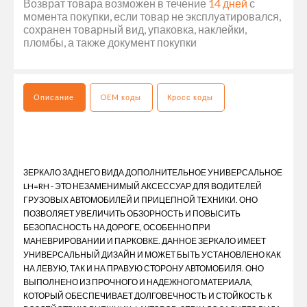
Возврат товара возможен в течение
14 дней
с
момента покупки, если товар не эксплуатировался,
сохранен товарный вид, упаковка, наклейки,
пломбы, а также документ покупки
Описание
OEM коды
Кросс коды
ЗЕРКАЛО ЗАДНЕГО ВИДА ДОПОЛНИТЕЛЬНОЕ УНИВЕРСАЛЬНОЕ
LH=RH - ЭТО НЕЗАМЕНИМЫЙ АКСЕССУАР ДЛЯ ВОДИТЕЛЕЙ
ГРУЗОВЫХ АВТОМОБИЛЕЙ И ПРИЦЕПНОЙ ТЕХНИКИ. ОНО
ПОЗВОЛЯЕТ УВЕЛИЧИТЬ ОБЗОРНОСТЬ И ПОВЫСИТЬ
БЕЗОПАСНОСТЬ НА ДОРОГЕ, ОСОБЕННО ПРИ
МАНЕВРИРОВАНИИ И ПАРКОВКЕ. ДАННОЕ ЗЕРКАЛО ИМЕЕТ
УНИВЕРСАЛЬНЫЙ ДИЗАЙН И МОЖЕТ БЫТЬ УСТАНОВЛЕНО КАК
НА ЛЕВУЮ, ТАК И НА ПРАВУЮ СТОРОНУ АВТОМОБИЛЯ. ОНО
ВЫПОЛНЕНО ИЗ ПРОЧНОГО И НАДЕЖНОГО МАТЕРИАЛА,
КОТОРЫЙ ОБЕСПЕЧИВАЕТ ДОЛГОВЕЧНОСТЬ И СТОЙКОСТЬ К