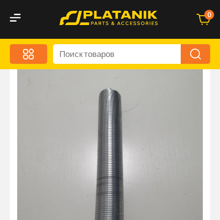
0
Меню
Акционные предложения
Дорожные аксессуары
Дорожная кухня
Автохимия и уход
Оптика и светотехника
Брызговики
Запчасти кузова и зеркала
Малый коммерческий транспорт
Маркировочные знаки и светоотражатели