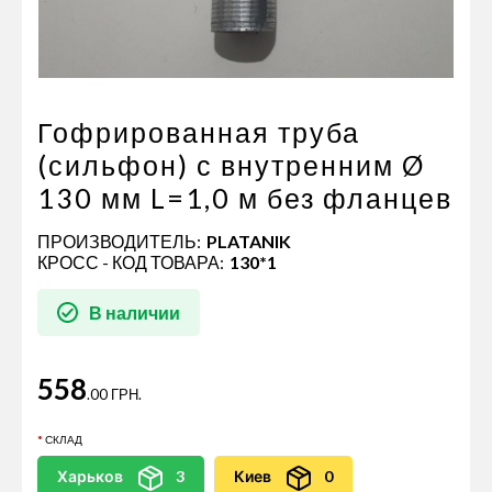
Пневматические соединения
Запчасти
Инструменты
Оснащение прицепов
Гофрированная труба
Автономное отопление и
(сильфон) с внутренним Ø
кондиционировани
130 мм L=1,0 м без фланцев
Стяжные ремни и тросы
ПРОИЗВОДИТЕЛЬ:
PLATANIK
КРОСС - КОД ТОВАРА:
130*1
В наличии
558
.00 ГРН.
СКЛАД
Харьков
3
Киев
0