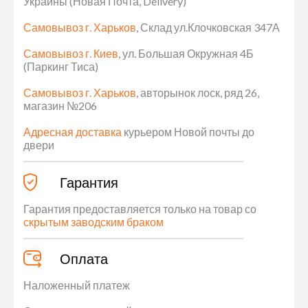
Украины (Новая Почта, Delivery)
Самовывоз г. Харьков
, Склад ул.Клочковская 347А
Самовывоз г. Киев
, ул. Большая Окружная 4Б
(Паркинг Тиса)
Самовывоз г. Харьков
, авторынок лоск, ряд 26,
магазин №206
Адресная доставка
курьером Новой почты до
двери
Гарантия
Гарантия предоставляется только на товар со
скрытым заводским браком
Оплата
Наложенный платеж