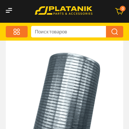
0
Меню
Акционные предложения
Дорожные аксессуары
Дорожная кухня
Автохимия и уход
Оптика и светотехника
Брызговики
Запчасти кузова и зеркала
Малый коммерческий транспорт
Маркировочные знаки и светоотражатели