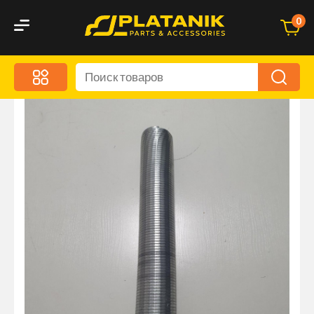
0
Меню
Акционные предложения
Дорожные аксессуары
Дорожная кухня
Автохимия и уход
Оптика и светотехника
Брызговики
Запчасти кузова и зеркала
Малый коммерческий транспорт
Маркировочные знаки и светоотражатели