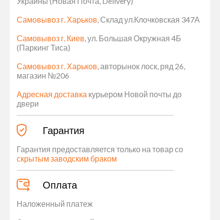
Украины (Новая Почта, Delivery)
Самовывоз г. Харьков
, Склад ул.Клочковская 347А
Самовывоз г. Киев
, ул. Большая Окружная 4Б
(Паркинг Тиса)
Самовывоз г. Харьков
, авторынок лоск, ряд 26,
магазин №206
Адресная доставка
курьером Новой почты до
двери
Гарантия
Гарантия предоставляется только на товар со
скрытым заводским браком
Оплата
Наложенный платеж