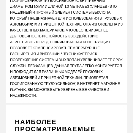
ГОФРИРОВАННАЯ ТРУБА (СИЛЬФОН) С ВНУТРЕННИМ
ДИАМЕТРОМ 80 ММ И ДЛИНОЙ 1,5 МЕТРА БЕЗ ФЛАНЦЕВ - ЭТО
НАДЕЖНЫЙ И ПРОЧНЫЙ ЭЛЕМЕНТ СИСТЕМЫ ВЫХЛОПА,
КОТОРЫЙ ПРЕДНАЗНАЧЕН ДЛЯ ИСПОЛЬЗОВАНИЯ В ГРУЗОВЫХ
АВТОМОБИЛЯХ И ПРИЦЕПНОЙ ТЕХНИКЕ. ОНА ИЗГОТОВЛЕНА ИЗ
КАЧЕСТВЕННЫХ МАТЕРИАЛОВ, ЧТО ОБЕСПЕЧИВАЕТ ЕЕ
ДОЛГОВЕЧНОСТЬ И СТОЙКОСТЬ К ВОЗДЕЙСТВИЮ
АГРЕССИВНЫХ СРЕД. ГОФРИРОВАННАЯ КОНСТРУКЦИЯ
ПОЗВОЛЯЕТ КОМПЕНСИРОВАТЬ ТЕМПЕРАТУРНЫЕ
РАСШИРЕНИЯ И ВИБРАЦИИ, ЧТО СНИЖАЕТ РИСК
ПОВРЕЖДЕНИЯ СИСТЕМЫ ВЫХЛОПА И УВЕЛИЧИВАЕТ ЕЕ СРОК
СЛУЖБЫ. БЕЗ ФЛАНЦЕВ, ДАННАЯ ТРУБА ЛЕГКО МОНТИРУЕТСЯ
И ПОДХОДИТ ДЛЯ РАЗЛИЧНЫХ МОДЕЛЕЙ ГРУЗОВЫХ
АВТОМОБИЛЕЙ И ПРИЦЕПНОЙ ТЕХНИКИ. ПРИОБРЕТАЯ
ГОФРИРОВАННУЮ ТРУБУ (СИЛЬФОН) В ИНТЕРНЕТ-МАГАЗИНЕ
PLATANIK, ВЫ МОЖЕТЕ БЫТЬ УВЕРЕНЫ В ЕЕ КАЧЕСТВЕ И
НАДЕЖНОСТИ.
НАИБОЛЕЕ
ПРОСМАТРИВАЕМЫЕ