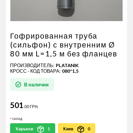
Пневматические соединения
Запчасти
Инструменты
Оснащение прицепов
Гофрированная труба
Автономное отопление и
(сильфон) с внутренним Ø
кондиционировани
80 мм L=1,5 м без фланцев
Стяжные ремни и тросы
ПРОИЗВОДИТЕЛЬ:
PLATANIK
КРОСС - КОД ТОВАРА:
080*1,5
В наличии
501
.00 ГРН.
СКЛАД
Харьков
1
Киев
0