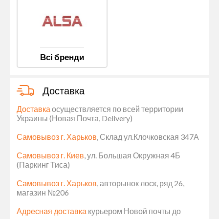
Всі бренди
Доставка
Доставка
осуществляется по всей территории
Украины (Новая Почта, Delivery)
Самовывоз г. Харьков
, Склад ул.Клочковская 347А
Самовывоз г. Киев
, ул. Большая Окружная 4Б
(Паркинг Тиса)
Самовывоз г. Харьков
, авторынок лоск, ряд 26,
магазин №206
Адресная доставка
курьером Новой почты до