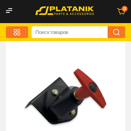
0
Меню
Акционные предложения
Дорожные аксессуары
Дорожная кухня
Автохимия и уход
Оптика и светотехника
Брызговики
Запчасти кузова и зеркала
Малый коммерческий транспорт
Маркировочные знаки и светоотражатели