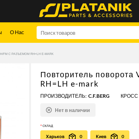
ы
О Нас
H/FM С РАЗЪЕМОМ RH=LH E-MARK
Повторитель поворота
RH=LH e-mark
ПРОИЗВОДИТЕЛЬ:
C.F.BERG
КРОСС 
Нет в наличии
СКЛАД
Харьков
0
Киев
0