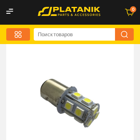
0
Меню
Акционные предложения
Дорожные аксессуары
Дорожная кухня
Автохимия и уход
Оптика и светотехника
Брызговики
Запчасти кузова и зеркала
Малый коммерческий транспорт
Маркировочные знаки и светоотражатели