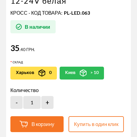
12-24V белая
КРОСС - КОД ТОВАРА:
PL-LED.063
В наличии
35
.40 ГРН.
СКЛАД
Харьков
0
Киев
> 10
Количество
В корзину
Купить в один клик