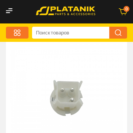
0
Меню
Акционные предложения
Дорожные аксессуары
Дорожная кухня
Автохимия и уход
Оптика и светотехника
Брызговики
Запчасти кузова и зеркала
Малый коммерческий транспорт
Маркировочные знаки и светоотражатели