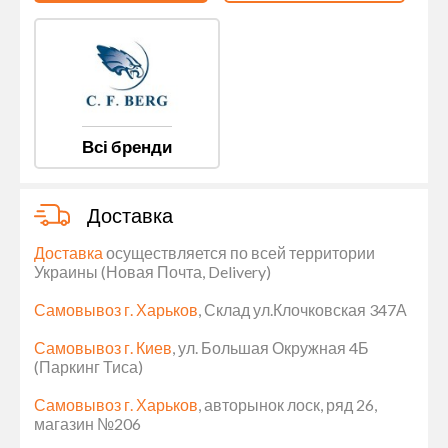
Всі бренди
Доставка
Доставка
осуществляется по всей территории
Украины (Новая Почта, Delivery)
Самовывоз г. Харьков
, Склад ул.Клочковская 347А
Самовывоз г. Киев
, ул. Большая Окружная 4Б
(Паркинг Тиса)
Самовывоз г. Харьков
, авторынок лоск, ряд 26,
магазин №206