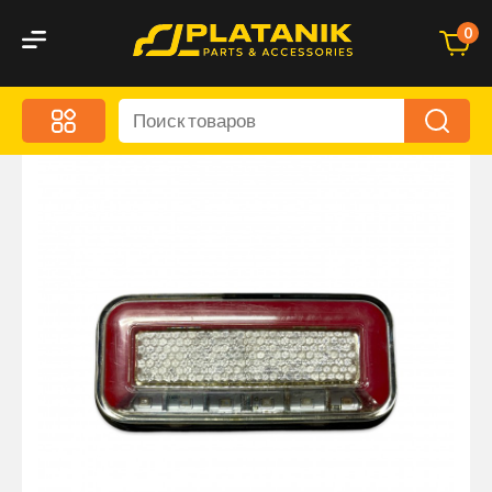
0
Меню
Акционные предложения
Дорожные аксессуары
Дорожная кухня
Автохимия и уход
Оптика и светотехника
Брызговики
Запчасти кузова и зеркала
Малый коммерческий транспорт
Маркировочные знаки и светоотражатели