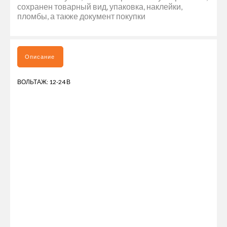
сохранен товарный вид, упаковка, наклейки,
пломбы, а также документ покупки
Описание
ВОЛЬТАЖ: 12-24 В
ГАБАРИТНЫЙ ФОНАРЬ КРАСНОГО ЦВЕТА НЕОН 12-24V БЕЗ
КРОНШТЕЙНА - ЭТО ВЫСОКОКАЧЕСТВЕННЫЙ АКСЕССУАР ДЛЯ
ГРУЗОВЫХ АВТОМОБИЛЕЙ И ПРИЦЕПНОЙ ТЕХНИКИ. ОН
ОБЕСПЕЧИВАЕТ ЯРКОЕ И ЧЕТКОЕ ОСВЕЩЕНИЕ, ЧТО ДЕЛАЕТ
ВАШ ТРАНСПОРТ БОЛЕЕ ЗАМЕТНЫМ НА ДОРОГЕ В ЛЮБЫХ
УСЛОВИЯХ. ФОНАРЬ ИМЕЕТ УНИВЕРСАЛЬНЫЙ ДИЗАЙН И
МОЖЕТ БЫТЬ УСТАНОВЛЕН НА ЛЮБОЙ ГРУЗОВИК ИЛИ
ПРИЦЕП, РАБОТАЮЩИЙ НА НАПРЯЖЕНИИ 12-24V. ОН
ИЗГОТОВЛЕН ИЗ ПРОЧНОГО МАТЕРИАЛА, КОТОРЫЙ
ОБЕСПЕЧИВАЕТ ДОЛГОВЕЧНОСТЬ И НАДЕЖНОСТЬ В