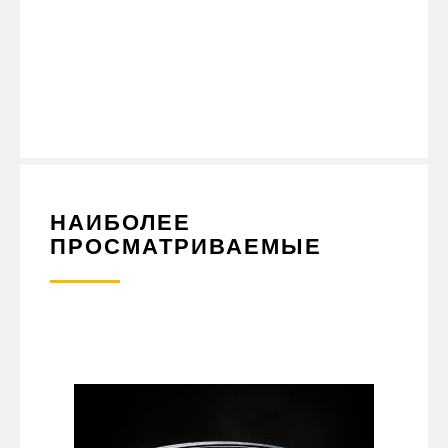
ЭКСПЛУАТАЦИИ. БЕЗ КРОНШТЕЙНА, ЭТОТ ГАБАРИТНЫЙ
ФОНАРЬ ЛЕГКО УСТАНАВЛИВАЕТСЯ НА ЛЮБУЮ ПОВЕРХНОСТЬ
И МОЖЕТ БЫТЬ ИСПОЛЬЗОВАН В КАЧЕСТВЕ ЗАМЕНЫ ДЛЯ
СТАРЫХ ИЛИ ПОВРЕЖДЕННЫХ ФОНАРЕЙ. ЕСЛИ ВЫ ИЩЕТЕ
НАДЕЖНЫЙ И КАЧЕСТВЕННЫЙ ГАБАРИТНЫЙ ФОНАРЬ ДЛЯ
ВАШЕГО ГРУЗОВИКА ИЛИ ПРИЦЕПА, ТО ЭТОТ ПРОДУКТ ОТ
PLATANIK - ОТЛИЧНЫЙ ВЫБОР.
НАИБОЛЕЕ
ПРОСМАТРИВАЕМЫЕ