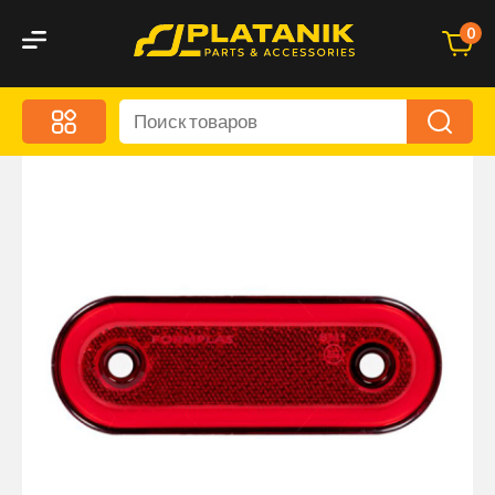
0
Меню
Акционные предложения
Дорожные аксессуары
Дорожная кухня
Автохимия и уход
Оптика и светотехника
Брызговики
Запчасти кузова и зеркала
Малый коммерческий транспорт
Маркировочные знаки и светоотражатели