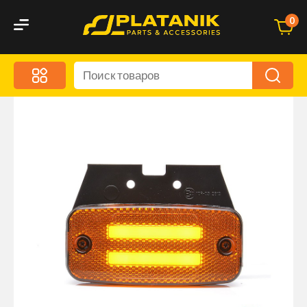
0
Меню
Акционные предложения
Дорожные аксессуары
Дорожная кухня
Автохимия и уход
Оптика и светотехника
Брызговики
Запчасти кузова и зеркала
Малый коммерческий транспорт
Маркировочные знаки и светоотражатели