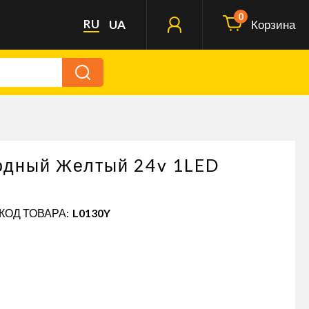
0
RU
UA
Корзина
одный Желтый 24v 1LED
 КОД ТОВАРА:
L0130Y