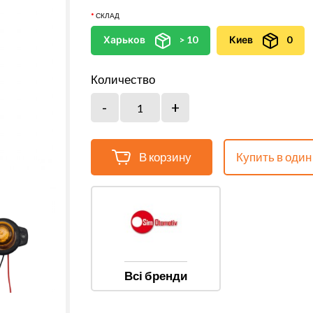
СКЛАД
Харьков
> 10
Киев
0
Количество
В корзину
Купить в один
Всі бренди