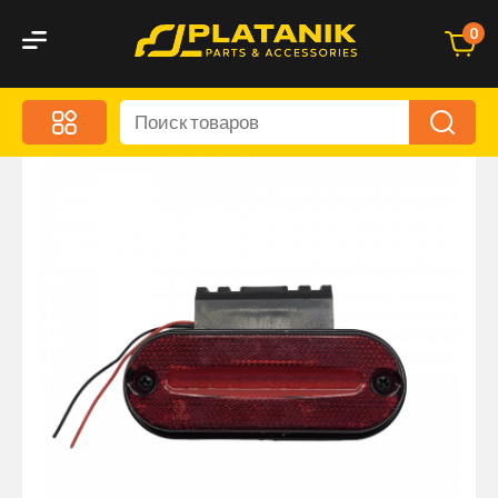
0
Меню
Акционные предложения
Дорожные аксессуары
Дорожная кухня
Автохимия и уход
Оптика и светотехника
Брызговики
Запчасти кузова и зеркала
Малый коммерческий транспорт
Маркировочные знаки и светоотражатели