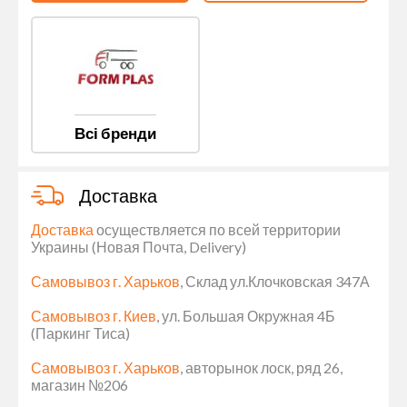
Всі бренди
Доставка
Доставка
осуществляется по всей территории
Украины (Новая Почта, Delivery)
Самовывоз г. Харьков
, Склад ул.Клочковская 347А
Самовывоз г. Киев
, ул. Большая Окружная 4Б
(Паркинг Тиса)
Самовывоз г. Харьков
, авторынок лоск, ряд 26,
магазин №206