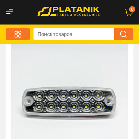
0
Меню
Акционные предложения
Дорожные аксессуары
Дорожная кухня
Автохимия и уход
Оптика и светотехника
Брызговики
Запчасти кузова и зеркала
Малый коммерческий транспорт
Маркировочные знаки и светоотражатели