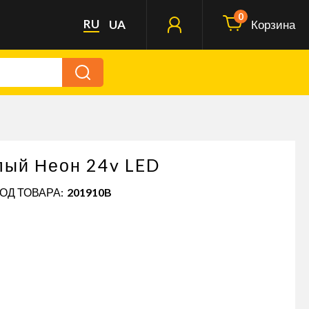
0
RU
UA
Корзина
лый Неон 24v LED
КОД ТОВАРА:
201910B