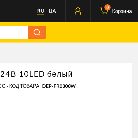
0
RU
UA
Корзина
-24В 10LED белый
С - КОД ТОВАРА:
DEP-FR0300W