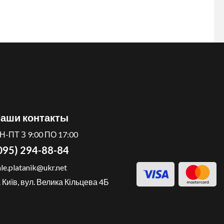
аши контакты
Н-ПТ З 9:00 ПО 17:00
095) 294-88-84
ale.platanik@ukr.net
. Київ, вул. Велика Кільцева 4Б