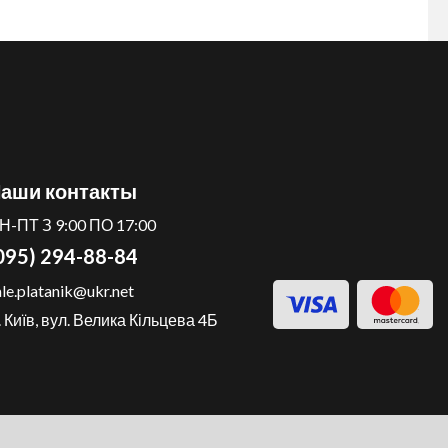
аши контакты
Н-ПТ З 9:00 ПО 17:00
095) 294-88-84
ale.platanik@ukr.net
. Київ, вул. Велика Кільцева 4Б