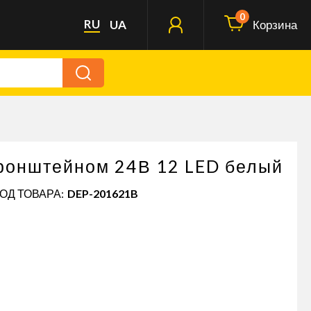
0
RU
UA
Корзина
ронштейном 24В 12 LED белый
КОД ТОВАРА:
DEP-201621B