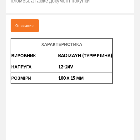
пломбы, а также документ покупки
Описание
ХАРАКТЕРИСТИКА
ВИРОБНИК
BADIZAYN (ТУРЕЧЧИНА)
НАПРУГА
12-24V
РОЗМІРИ
100 Х 15 ММ
ГАБАРИТНЫЙ ФОНАРЬ СВЕТОДИОДНЫЙ КРАСНЫЙ 9LED 12-24V
- ЭТО ВЫСОКОКАЧЕСТВЕННЫЙ СВЕТОДИОДНЫЙ ФОНАРЬ,
ПРЕДНАЗНАЧЕННЫЙ ДЛЯ ИСПОЛЬЗОВАНИЯ НА ГРУЗОВЫХ