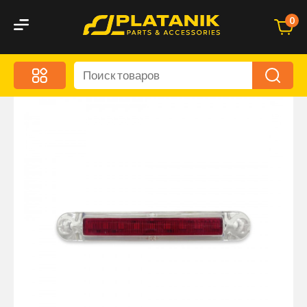
0
Меню
Акционные предложения
Дорожные аксессуары
Дорожная кухня
Автохимия и уход
Оптика и светотехника
Брызговики
Запчасти кузова и зеркала
Малый коммерческий транспорт
Маркировочные знаки и светоотражатели