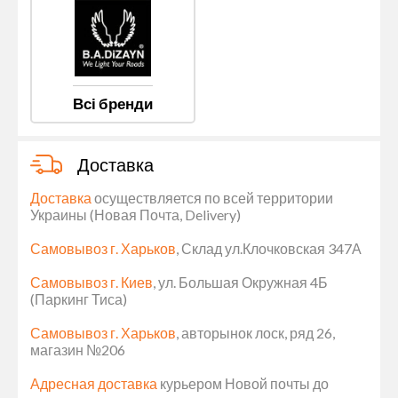
Всі бренди
Доставка
Доставка
осуществляется по всей территории
Украины (Новая Почта, Delivery)
Самовывоз г. Харьков
, Склад ул.Клочковская 347А
Самовывоз г. Киев
, ул. Большая Окружная 4Б
(Паркинг Тиса)
Самовывоз г. Харьков
, авторынок лоск, ряд 26,
магазин №206
Адресная доставка
курьером Новой почты до