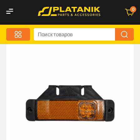
0
Меню
Акционные предложения
Дорожные аксессуары
Дорожная кухня
Автохимия и уход
Оптика и светотехника
Брызговики
Запчасти кузова и зеркала
Малый коммерческий транспорт
Маркировочные знаки и светоотражатели