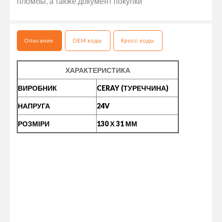
пломбы, а также документ покупки
Описание
OEM коды
Кросс коды
ХАРАКТЕРИСТИКА
ВИРОБНИК
CERAY (ТУРЕЧЧИНА)
НАПРУГА
24V
РОЗМІРИ
130 Х 31 ММ
ФОНАРЬ ГАБАРИТНЫЙ ЖЕЛТЫЙ 24V LED E-MARK - ЭТО
ВЫСОКОКАЧЕСТВЕННЫЙ СВЕТОВОЙ ПРИБОР,
ПРЕДНАЗНАЧЕННЫЙ ДЛЯ ИСПОЛЬЗОВАНИЯ НА ГРУЗОВЫХ