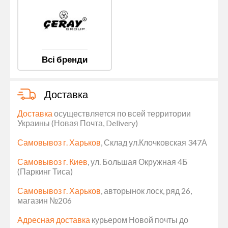
Всі бренди
Доставка
Доставка
осуществляется по всей территории
Украины (Новая Почта, Delivery)
Самовывоз г. Харьков
, Склад ул.Клочковская 347А
Самовывоз г. Киев
, ул. Большая Окружная 4Б
(Паркинг Тиса)
Самовывоз г. Харьков
, авторынок лоск, ряд 26,
магазин №206
Адресная доставка
курьером Новой почты до