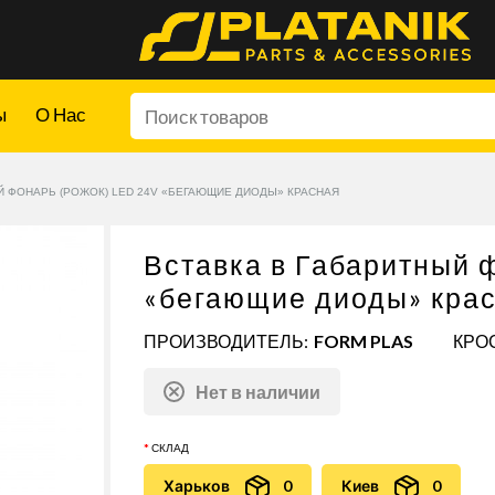
ы
О Нас
Й ФОНАРЬ (РОЖОК) LED 24V «БЕГАЮЩИЕ ДИОДЫ» КРАСНАЯ
Вставка в Габаритный 
«бегающие диоды» кра
ПРОИЗВОДИТЕЛЬ:
FORM PLAS
КРОС
Нет в наличии
СКЛАД
Харьков
0
Киев
0