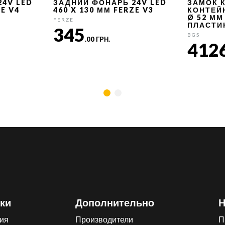
24V LED
ЗАДНИЙ ФОНАРЬ 24V LED
ЗАМОК 
ZE V4
460 X 130 ММ FERZE V3
КОНТЕЙ
Ø 52 ММ
FERZE
ПЛАСТИ
345
BGS
.00 ГРН.
412
ки
Дополнительно
Н
ия
Производители
П