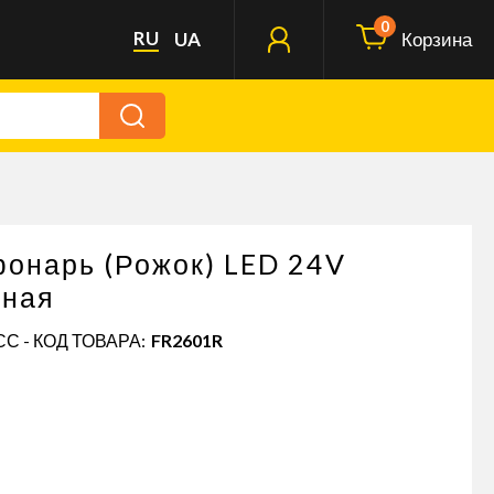
0
RU
UA
Корзина
фонарь (Рожок) LED 24V
сная
С - КОД ТОВАРА:
FR2601R