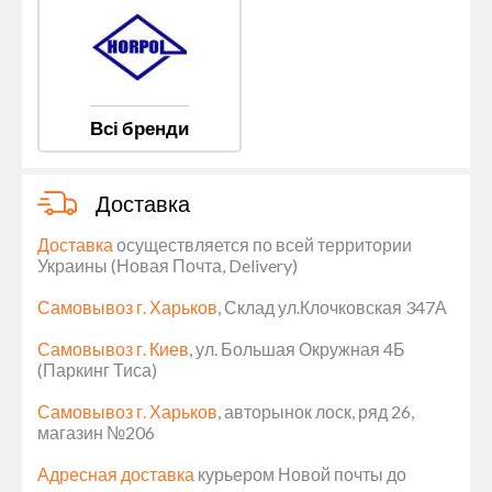
Всі бренди
Доставка
Доставка
осуществляется по всей территории
Украины (Новая Почта, Delivery)
Самовывоз г. Харьков
, Склад ул.Клочковская 347А
Самовывоз г. Киев
, ул. Большая Окружная 4Б
(Паркинг Тиса)
Самовывоз г. Харьков
, авторынок лоск, ряд 26,
магазин №206
Адресная доставка
курьером Новой почты до