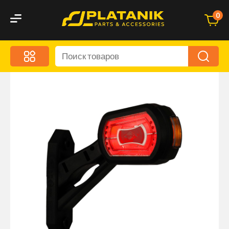
0
Меню
Акционные предложения
Дорожные аксессуары
Дорожная кухня
Автохимия и уход
Оптика и светотехника
Брызговики
Запчасти кузова и зеркала
Малый коммерческий транспорт
Маркировочные знаки и светоотражатели